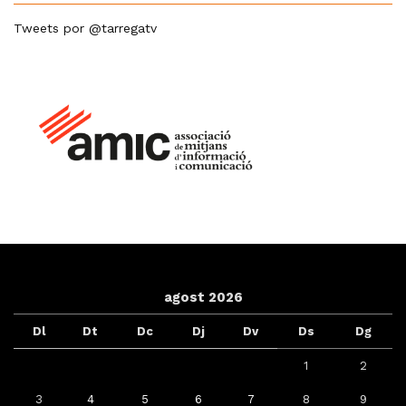
Tweets por @tarregatv
agost 2026
Dl
Dt
Dc
Dj
Dv
Ds
Dg
1
2
3
4
5
6
7
8
9