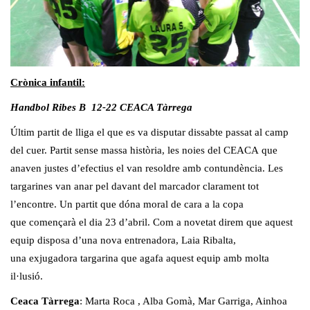
Crònica infantil:
Handbol Ribes B 12-22 CEACA Tàrrega
Últim partit de lliga el que es va disputar dissabte passat al camp
del cuer. Partit sense massa història, les noies del CEACA que
anaven justes d’efectius el van resoldre amb contundència. Les
targarines van anar pel davant del marcador clarament tot
l’encontre. Un partit que dóna moral de cara a la copa
que començarà el dia 23 d’abril. Com a novetat direm que aquest
equip disposa d’una nova entrenadora, Laia Ribalta,
una exjugadora targarina que agafa aquest equip amb molta
il·lusió.
Ceaca Tàrrega
: Marta Roca , Alba Gomà, Mar Garriga, Ainhoa