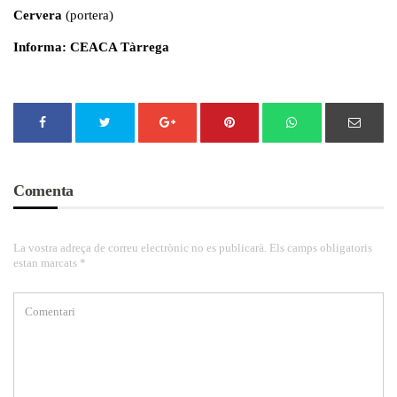
Cervera
(portera)
Informa: CEACA Tàrrega
Comenta
La vostra adreça de correu electrònic no es publicarà. Els camps obligatoris
estan marcats *