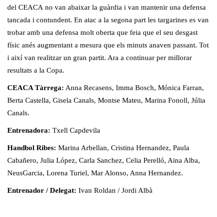
del CEACA no van abaixar la guàrdia i van mantenir una defensa
tancada i contundent. En atac a la segona part les targarines es van
trobar amb una defensa molt oberta que feia que el seu desgast
físic anés augmentant a mesura que els minuts anaven passant. Tot
i així van realitzar un gran partit. Ara a continuar per millorar
resultats a la Copa.
CEACA Tàrrega:
Anna Recasens, Imma Bosch, Mónica Farran,
Berta Castella, Gisela Canals, Montse Mateu, Marina Fonoll, Júlia
Canals.
Entrenadora:
Txell Capdevila
Handbol Ribes:
Marina Arbellan, Cristina Hernandez, Paula
Cabañero, Julia López, Carla Sanchez, Celia Perelló, Aina Alba,
NeusGarcia, Lorena Turiel, Mar Alonso, Anna Hernandez.
Entrenador / Delegat:
Ivan Roldan / Jordi Albà