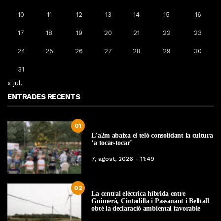
10
11
12
13
14
15
16
17
18
19
20
21
22
23
24
25
26
27
28
29
30
31
« jul.
ENTRADES RECENTS
01
L’a2m abaixa el teló consolidant la cultura
‘a tocar-tocar’
7, agost, 2026 - 11:49
02
La central elèctrica híbrida entre
Guimerà, Ciutadilla i Passanant i Belltall
obté la declaració ambiental favorable