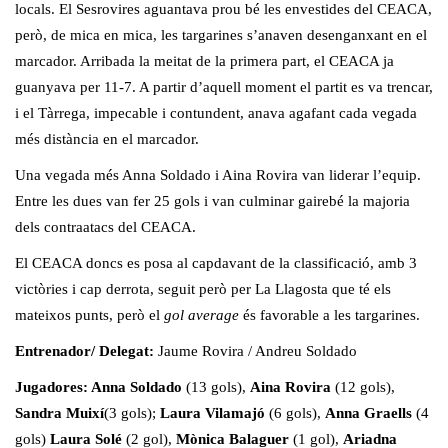
locals. El Sesrovires aguantava prou bé les envestides del CEACA,
però, de mica en mica, les targarines s’anaven desenganxant en el
marcador. Arribada la meitat de la primera part, el CEACA ja
guanyava per 11-7. A partir d’aquell moment el partit es va trencar,
i el Tàrrega, impecable i contundent, anava agafant cada vegada
més distància en el marcador.
Una vegada més Anna Soldado i Aina Rovira van liderar l’equip.
Entre les dues van fer 25 gols i van culminar gairebé la majoria
dels contraatacs del CEACA.
El CEACA doncs es posa al capdavant de la classificació, amb 3
victòries i cap derrota, seguit però per La Llagosta que té els
mateixos punts, però el
gol average
és favorable a les targarines.
Entrenador/ Delegat:
Jaume Rovira / Andreu Soldado
Jugadores: Anna Soldado
(13 gols),
Aina Rovira
(12 gols),
Sandra Muixí
(3 gols);
Laura Vilamajó
(6 gols),
Anna Graells
(4
gols)
Laura Solé
(2 gol),
Mònica Balaguer
(1 gol),
Ariadna