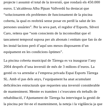
projecte i assumir el total de la inversió, que rondarà els 450.000
euros. L’alcaldessa Alba Pijuan Vallverdú ha destacat que
“solucionarem els problemes de funcionament de la piscina
coberta, la qual es reobrirà sense posar en perill la salut de les
persones usuàries”. Per la seva part, el regidor d’Esports, Silveri
Caro, reitera que “som conscients de la incomoditat que el
tancament temporal suposa per als abonats i entitats que fan ús de
les instal·lacions però d’aquí uns mesos disposarem d’un
equipament en les condicions òptimes”.
La piscina coberta municipal de Tàrrega es va inaugurar l’any
2004 després d’una inversió de més de 3 milions d’euros. La
gestió es va arrendar a l’empresa privada Espai Esports Tàrrega
SL. Amb el pas dels anys, l’equipament ha anat acumulant
deficiències estructurals que requerien una inversió considerable
de manteniment. Mentre es tramiten i s’executen els treballs de
rehabilitació, l’Ajuntament de Tàrrega ha intervingut la gestió de
la piscina per fer-ne el manteniment, la neteja i la vigilància ja que