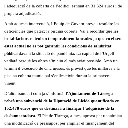
l’adequació de la coberta de l’edifici, estimat en 31.324 euros i de
propera adjudicació.
Amb aquesta intervenció, l’Equip de Govern preveu resoldre les
deficiències que pateix la piscina coberta. Val a recordar que
les
instal·lacions es troben temporalment tancades ja que en el seu
estat actual no es pot garantir les condicions de salubritat
pública
davant la situació de pandèmia. La capital de l’Urgell
vetllarà perquè les obres s’iniciïn el més aviat possible. Amb un
termini d’execució de cinc mesos, és previst que les millores a la
piscina coberta municipal s’enllesteixin durant la primavera
vinent.
D’altra banda, i com ja s’informà,
l’Ajuntament de Tàrrega
rebrà una subvenció de la Diputació de Lleida quantificada en
152.478 euros
que es destinarà a finançar l’adquisició de la
deshumectadora.
El Ple de Tàrrega, a més, aprovà per unanimitat
una modificació de pressupost per ampliar el finançament del