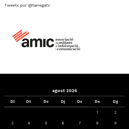
Tweets por @tarregatv
agost 2026
Dl
Dt
Dc
Dj
Dv
Ds
Dg
1
2
3
4
5
6
7
8
9