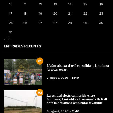
10
11
12
13
14
15
16
17
18
19
20
21
22
23
24
25
26
27
28
29
30
31
« jul.
ENTRADES RECENTS
01
L’a2m abaixa el teló consolidant la cultura
‘a tocar-tocar’
7, agost, 2026 - 11:49
02
La central elèctrica híbrida entre
Guimerà, Ciutadilla i Passanant i Belltall
obté la declaració ambiental favorable
6, agost, 2026 - 11:40