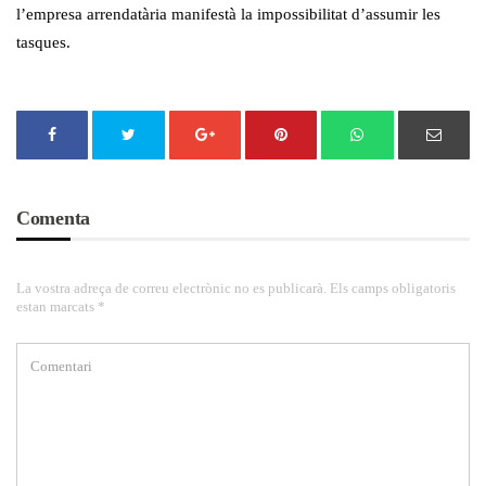
l’empresa arrendatària manifestà la impossibilitat d’assumir les
tasques.
Comenta
La vostra adreça de correu electrònic no es publicarà. Els camps obligatoris
estan marcats *