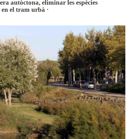
era autòctona, eliminar les espècies
l en el tram urbà ·