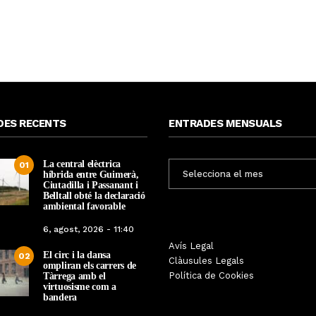
DES RECENTS
ENTRADES MENSUALS
La central elèctrica
ENTRADES
01
híbrida entre Guimerà,
MENSUALS
Ciutadilla i Passanant i
Belltall obté la declaració
ambiental favorable
6, agost, 2026 - 11:40
Les Gastrosàvies protagonitzen
Avís Legal
El respecte a la div
El circ i la dansa
02
una gran trobada al Món Sant
Clàusules Legals
protagonista de la M
ompliran els carrers de
Benet que referma el valor de la
Política de Cookies
Tàrrega amb el
Cinema Espiritual de
cuina tradicional
virtuosisme com a
bandera
Per
Tàrrega Televi
Per
Tàrrega Televisió