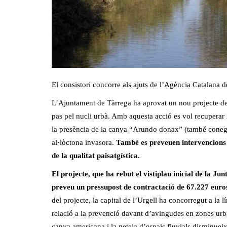
El consistori concorre als ajuts de l’Agència Catalana 
L’Ajuntament de Tàrrega ha aprovat un nou projecte de mi
pas pel nucli urbà. Amb aquesta acció es vol recuperar i
la presència de la canya “Arundo donax” (també coneg
al·lòctona invasora.
També es preveuen intervencions d
de la qualitat paisatgística.
El projecte, que ha rebut el vistiplau inicial de la Ju
preveu un pressupost de contractació de 67.227 euros
del projecte, la capital de l’Urgell ha concorregut a l
relació a la prevenció davant d’avingudes en zones urba
canya americana i la neteja d’espais fluvials disminueix