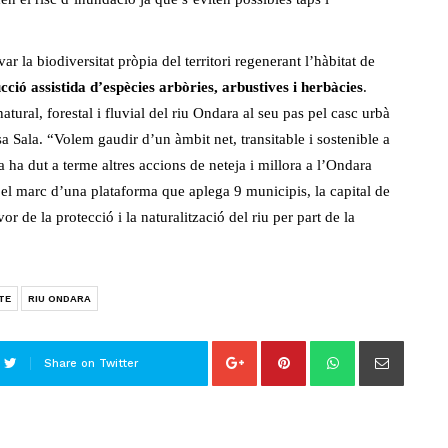
r la biodiversitat pròpia del territori regenerant l’hàbitat de
ció assistida d’espècies arbòries, arbustives i herbàcies
.
atural, forestal i fluvial del riu Ondara al seu pas pel casc urbà
 Sala. “Volem gaudir d’un àmbit net, transitable i sostenible a
a ha dut a terme altres accions de neteja i millora a l’Ondara
n el marc d’una plataforma que aplega 9 municipis, la capital de
r de la protecció i la naturalització del riu per part de la
TE
RIU ONDARA
Share on Twitter