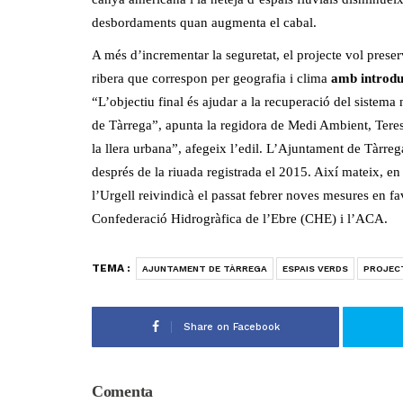
desbordaments quan augmenta el cabal.
A més d’incrementar la seguretat, el projecte vol preserva
ribera que correspon per geografia i clima
amb introduc
“L’objectiu final és ajudar a la recuperació del sistema n
de Tàrrega”, apunta la regidora de Medi Ambient, Teresa
la llera urbana”, afegeix l’edil. L’Ajuntament de Tàrreg
després de la riuada registrada el 2015. Així mateix, e
l’Urgell reivindicà el passat febrer noves mesures en favo
Confederació Hidrogràfica de l’Ebre (CHE) i l’ACA.
TEMA :
AJUNTAMENT DE TÀRREGA
ESPAIS VERDS
PROJEC
Share on Facebook
Comenta