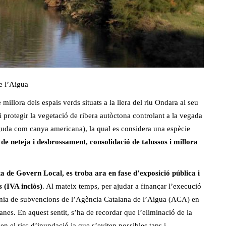
de l’Aigua
llora dels espais verds situats a la llera del riu Ondara al seu
 protegir la vegetació de ribera autòctona controlant a la vegada
uda com canya americana), la qual es considera una espècie
e neteja i desbrossament, consolidació de talussos i millora
nta de Govern Local, es troba ara en fase d’exposició pública i
 (IVA inclòs)
. Al mateix temps, per ajudar a finançar l’execució
a línia de subvencions de l’Agència Catalana de l’Aigua (ACA) en
nes. En aquest sentit, s’ha de recordar que l’eliminació de la
en el risc d’inundació ja que s’eviten possibles taps i