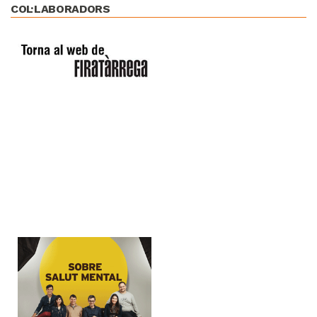
COL·LABORADORS