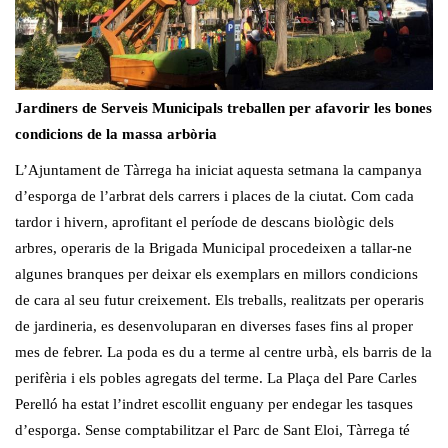
Jardiners de Serveis Municipals treballen per afavorir les bones
condicions de la massa arbòria
L’Ajuntament de Tàrrega ha iniciat aquesta setmana la campanya
d’esporga de l’arbrat dels carrers i places de la ciutat. Com cada
tardor i hivern, aprofitant el període de descans biològic dels
arbres, operaris de la Brigada Municipal procedeixen a tallar-ne
algunes branques per deixar els exemplars en millors condicions
de cara al seu futur creixement. Els treballs, realitzats per operaris
de jardineria, es desenvoluparan en diverses fases fins al proper
mes de febrer. La poda es du a terme al centre urbà, els barris de la
perifèria i els pobles agregats del terme. La Plaça del Pare Carles
Perelló ha estat l’indret escollit enguany per endegar les tasques
d’esporga. Sense comptabilitzar el Parc de Sant Eloi, Tàrrega té