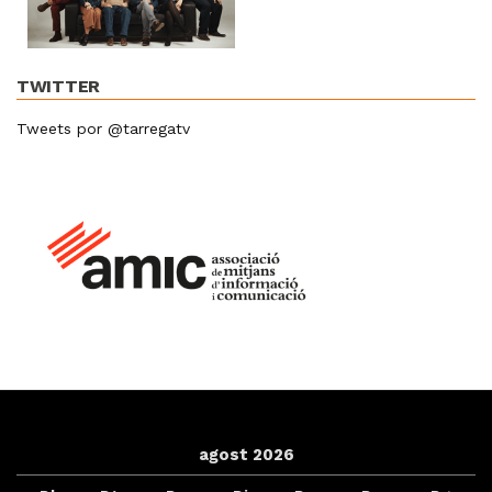
TWITTER
Tweets por @tarregatv
agost 2026