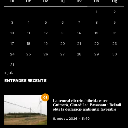
Dl
Dt
Dc
Dj
Dv
Ds
Dg
1
2
3
4
5
6
7
8
9
10
11
12
13
14
15
16
17
18
19
20
21
22
23
24
25
26
27
28
29
30
31
« jul.
ENTRADES RECENTS
01
La central elèctrica híbrida entre
Guimerà, Ciutadilla i Passanant i Belltall
obté la declaració ambiental favorable
6, agost, 2026 - 11:40