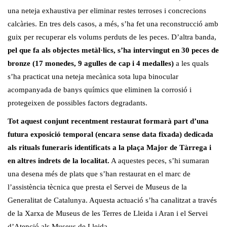
una neteja exhaustiva per eliminar restes terroses i concrecions
calcàries. En tres dels casos, a més, s’ha fet una reconstrucció amb
guix per recuperar els volums perduts de les peces. D’altra banda,
pel que fa als objectes metàl·lics, s’ha intervingut en 30 peces de
bronze (17 monedes, 9 agulles de cap i 4 medalles)
a les quals
s’ha practicat una neteja mecànica sota lupa binocular
acompanyada de banys químics que eliminen la corrosió i
protegeixen de possibles factors degradants.
Tot aquest conjunt recentment restaurat formarà part d’una
futura exposició temporal (encara sense data fixada) dedicada
als rituals funeraris identificats a la plaça Major de Tàrrega i
en altres indrets de la localitat.
A aquestes peces, s’hi sumaran
una desena més de plats que s’han restaurat en el marc de
l’assistència tècnica que presta el Servei de Museus de la
Generalitat de Catalunya. Aquesta actuació s’ha canalitzat a través
de la Xarxa de Museus de les Terres de Lleida i Aran i el Servei
d’Atenció als Museus de Lleida.