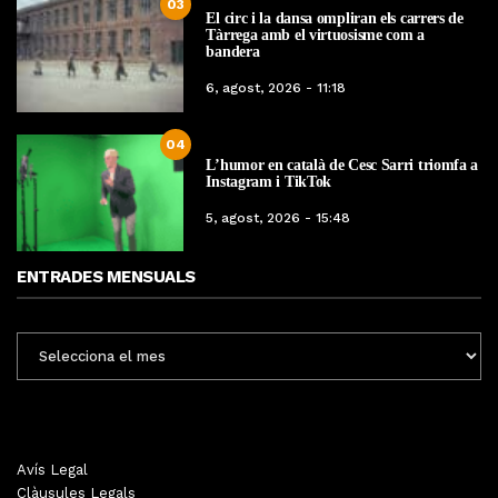
03
El circ i la dansa ompliran els carrers de
Tàrrega amb el virtuosisme com a
bandera
6, agost, 2026 - 11:18
04
L’humor en català de Cesc Sarri triomfa a
Instagram i TikTok
5, agost, 2026 - 15:48
ENTRADES MENSUALS
ENTRADES
MENSUALS
Avís Legal
Clàusules Legals