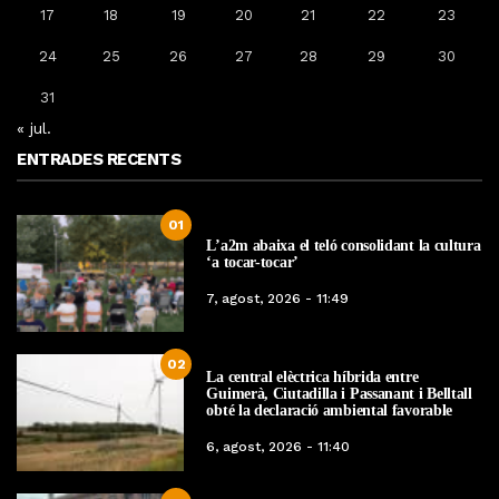
17
18
19
20
21
22
23
24
25
26
27
28
29
30
31
« jul.
ENTRADES RECENTS
01
L’a2m abaixa el teló consolidant la cultura
‘a tocar-tocar’
7, agost, 2026 - 11:49
02
La central elèctrica híbrida entre
Guimerà, Ciutadilla i Passanant i Belltall
obté la declaració ambiental favorable
6, agost, 2026 - 11:40