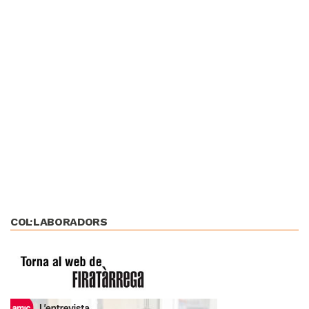
COL·LABORADORS