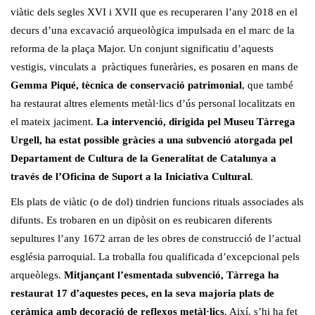
viàtic dels segles XVI i XVII que es recuperaren l’any 2018 en el
decurs d’una excavació arqueològica impulsada en el marc de la
reforma de la plaça Major. Un conjunt significatiu d’aquests
vestigis, vinculats a pràctiques funeràries, es posaren en mans de
Gemma Piqué, tècnica de conservació patrimonial
, que també
ha restaurat altres elements metàl·lics d’ús personal localitzats en
el mateix jaciment.
La intervenció, dirigida pel Museu Tàrrega
Urgell, ha estat possible gràcies a una subvenció atorgada pel
Departament de Cultura de la Generalitat de Catalunya a
través de l’Oficina de Suport a la Iniciativa Cultural
.
Els plats de viàtic (o de dol) tindrien funcions rituals associades als
difunts. Es trobaren en un dipòsit on es reubicaren diferents
sepultures l’any 1672 arran de les obres de construcció de l’actual
església parroquial. La troballa fou qualificada d’excepcional pels
arqueòlegs.
Mitjançant l’esmentada subvenció, Tàrrega ha
restaurat 17 d’aquestes peces, en la seva majoria plats de
ceràmica amb decoració de reflexos metàl·lics
. Així, s’hi ha fet