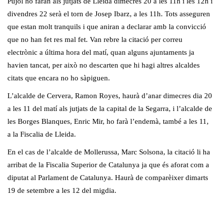
Pujol ho faran als jutjats de Lleida dimecres 20 a les 11h i les 12h i
divendres 22 serà el torn de Josep Ibarz, a les 11h. Tots asseguren
que estan molt tranquils i que aniran a declarar amb la convicció
que no han fet res mal fet. Van rebre la citació per correu
electrònic a última hora del matí, quan alguns ajuntaments ja
havien tancat, per això no descarten que hi hagi altres alcaldes
citats que encara no ho sàpiguen.
L’alcalde de Cervera, Ramon Royes, haurà d’anar dimecres dia 20
a les 11 del matí als jutjats de la capital de la Segarra, i l’alcalde de
les Borges Blanques, Enric Mir, ho farà l’endemà, també a les 11,
a la Fiscalia de Lleida.
En el cas de l’alcalde de Mollerussa, Marc Solsona, la citació li ha
arribat de la Fiscalia Superior de Catalunya ja que és aforat com a
diputat al Parlament de Catalunya. Haurà de comparèixer dimarts
19 de setembre a les 12 del migdia.