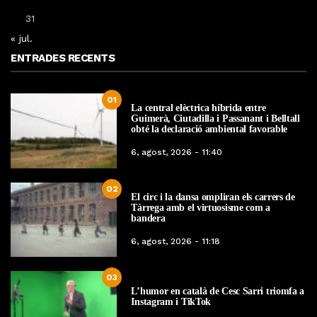
31
« jul.
ENTRADES RECENTS
01
La central elèctrica híbrida entre
Guimerà, Ciutadilla i Passanant i Belltall
obté la declaració ambiental favorable
6, agost, 2026 - 11:40
02
El circ i la dansa ompliran els carrers de
Tàrrega amb el virtuosisme com a
bandera
6, agost, 2026 - 11:18
03
L’humor en català de Cesc Sarri triomfa a
Instagram i TikTok