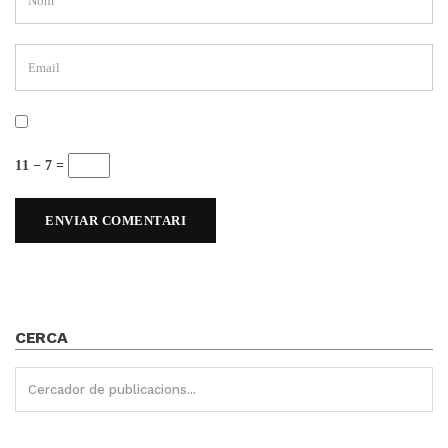
11 − 7 =
CERCA