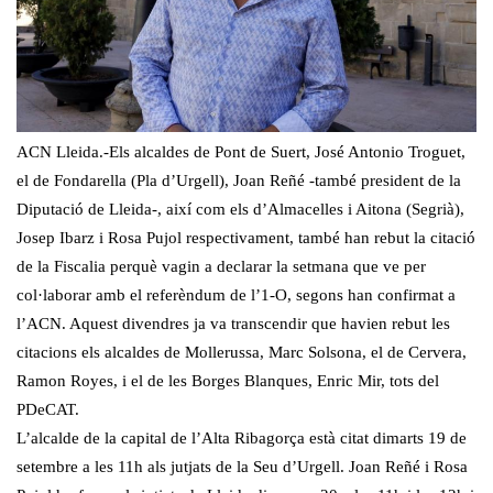
ACN Lleida.-Els alcaldes de Pont de Suert, José Antonio Troguet,
el de Fondarella (Pla d’Urgell), Joan Reñé -també president de la
Diputació de Lleida-, així com els d’Almacelles i Aitona (Segrià),
Josep Ibarz i Rosa Pujol respectivament, també han rebut la citació
de la Fiscalia perquè vagin a declarar la setmana que ve per
col·laborar amb el referèndum de l’1-O, segons han confirmat a
l’ACN. Aquest divendres ja va transcendir que havien rebut les
citacions els alcaldes de Mollerussa, Marc Solsona, el de Cervera,
Ramon Royes, i el de les Borges Blanques, Enric Mir, tots del
PDeCAT.
L’alcalde de la capital de l’Alta Ribagorça està citat dimarts 19 de
setembre a les 11h als jutjats de la Seu d’Urgell. Joan Reñé i Rosa