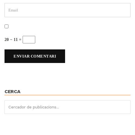
20 − 11 =
CERCA