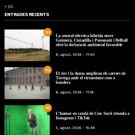
« jul.
ENTRADES RECENTS
01
La central elèctrica híbrida entre
Guimerà, Ciutadilla i Passanant i Belltall
obté la declaració ambiental favorable
6, agost, 2026 - 11:40
02
El circ i la dansa ompliran els carrers de
Tàrrega amb el virtuosisme com a
bandera
6, agost, 2026 - 11:18
03
L’humor en català de Cesc Sarri triomfa a
Instagram i TikTok
5, agost, 2026 - 15:48