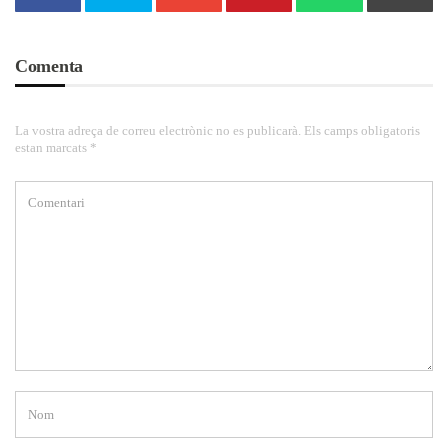
Comenta
La vostra adreça de correu electrònic no es publicarà. Els camps obligatoris
estan marcats *