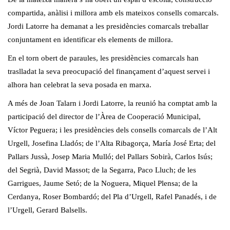
compartida, anàlisi i millora amb els mateixos consells comarcals.
Jordi Latorre ha demanat a les presidències comarcals treballar
conjuntament en identificar els elements de millora.
En el torn obert de paraules, les presidències comarcals han
traslladat la seva preocupació del finançament d’aquest servei i
alhora han celebrat la seva posada en marxa.
A més de Joan Talarn i Jordi Latorre, la reunió ha comptat amb la
participació del director de l’Àrea de Cooperació Municipal,
Víctor Peguera; i les presidències dels consells comarcals de l’Alt
Urgell, Josefina Lladós; de l’Alta Ribagorça, María José Erta; del
Pallars Jussà, Josep Maria Mulló; del Pallars Sobirà, Carlos Isús;
del Segrià, David Massot; de la Segarra, Paco Lluch; de les
Garrigues, Jaume Setó; de la Noguera, Miquel Plensa; de la
Cerdanya, Roser Bombardó; del Pla d’Urgell, Rafel Panadés, i de
l’Urgell, Gerard Balsells.