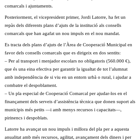
comarcals i ajuntaments.
Posteriorment, el vicepresident primer, Jordi Latorre, ha fet un
repàs dels diferents plans d’ajuts de la institució als consells
comarcals que han agafat un nou impuls en el nou mandat.
Es tracta dels plans d’ajuts de l’Àrea de Cooperació Municipal en
favor dels consells comarcals que es dirigeix en dos sentits:
– Per al transport i menjador escolars no obligatoris (560.000 €),
que és una eina efectiva per garantir la igualtat de tot l’alumnat
amb independència de si viu en un entorn urbà o rural, i ajudar a
combatre el despoblament.
– Un pla especial de Cooperació Comarcal per ajudar-los en el
finançament dels serveis d’assistència tècnica que donen suport als
municipis més petits —i amb menys recursos i capacitats—,
pirinencs i despoblats.
Latorre ha avançat un nou impuls i millora del pla per a aquesta
anualitat amb més recursos, agilitat, avançament dels diners i per