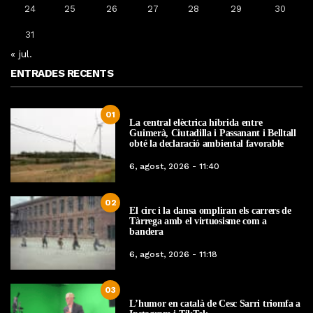
24
25
26
27
28
29
30
31
« jul.
ENTRADES RECENTS
01
La central elèctrica híbrida entre
Guimerà, Ciutadilla i Passanant i Belltall
obté la declaració ambiental favorable
6, agost, 2026 - 11:40
02
El circ i la dansa ompliran els carrers de
Tàrrega amb el virtuosisme com a
bandera
6, agost, 2026 - 11:18
03
L’humor en català de Cesc Sarri triomfa a