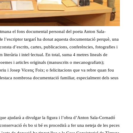
etmana el fons documental personal del poeta Anton Sala-
e l’escriptor targarí ha donat aquesta documentació perquè, una
consta d’escrits, cartes, publicacions, conferències, fotografies i
om literària i intel·lectual. En total, suma 4 metres lineals de
oemes i articles originals (manuscrits o mecanografiats);
iu i Josep Vicenç Foix; o felicitacions que va rebre quan fou
 destaca nombrosa documentació familiar, especialment dels seus
.
que ajudarà a divulgar la figura i l’obra d’Anton Sala-Cornadó
conservació és bo si bé es procedirà a fer una neteja de les peces
 L’acte de donació ha tingut lloc a la Casa Consistorial de Tàrrega