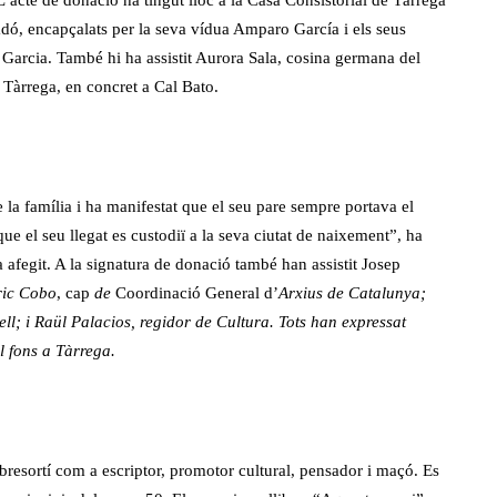
dó, encapçalats per la seva vídua Amparo García i els seus
la Garcia. També hi ha assistit Aurora Sala, cosina germana del
 Tàrrega, en concret a Cal Bato.
 la família i ha manifestat que el seu pare sempre portava el
ue el seu llegat es custodiï a la seva ciutat de naixement”, ha
a afegit. A la signatura de donació també han assistit Josep
ric Cobo
, cap
de
Coordinació General d’
Arxius de Catalunya;
ll; i Raül Palacios, regidor de Cultura. Tots han expressat
l fons a Tàrrega.
obresortí com a escriptor, promotor cultural, pensador i maçó. Es