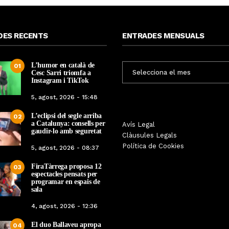
DES RECENTS
ENTRADES MENSUALS
L’humor en català de
ENTRADES
01
Cesc Sarri triomfa a
MENSUALS
Instagram i TikTok
5, agost, 2026 - 15:48
L’eclipsi del segle arriba
02
a Catalunya: consells per
Les Gastrosàvies protagonitzen
Avís Legal
El respecte a la div
gaudir-lo amb seguretat
una gran trobada al Món Sant
Clàusules Legals
protagonista de la M
Benet que referma el valor de la
Política de Cookies
5, agost, 2026 - 08:37
Cinema Espiritual de
cuina tradicional
FiraTàrrega proposa 12
03
Per
Tàrrega Televi
Per
Tàrrega Televisió
espectacles pensats per
14, novembre, 2025 
programar en espais de
27, novembre, 2025 - 08:28
sala
4, agost, 2026 - 12:36
El duo Ballaveu apropa
04