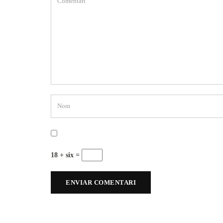
18 + six =