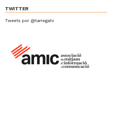
TWITTER
Tweets por @tarregatv