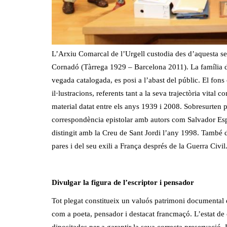
L’Arxiu Comarcal de l’Urgell custodia des d’aquesta s
Cornadó (Tàrrega 1929 – Barcelona 2011). La família d
vegada catalogada, es posi a l’abast del públic. El fons 
il·lustracions, referents tant a la seva trajectòria vital c
material datat entre els anys 1939 i 2008. Sobresurten p
correspondència epistolar amb autors com Salvador Espr
distingit amb la Creu de Sant Jordi l’any 1998. També
pares i del seu exili a França després de la Guerra Civil
Divulgar la figura de l’escriptor i pensador
Tot plegat constitueix un valuós patrimoni documental 
com a poeta, pensador i destacat francmaçó. L’estat de 
dipositades per a garantir la seva correcta preservació.