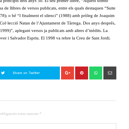
a principis dels anys 50. El seu primer llibre, “Aquest somni”
de llibres de versos publicats, entre els quals destaquen “Suite
1978); o bé “I finalment el silenci” (1988) amb pròleg de Joaquim
 Col·lecció Natan de l’Ajuntament de Tàrrega. Dos anys després,
-1999)”, aplegant versos ja publicats amb altres d’inèdits. La
ver i Salvador Espriu. El 1998 va rebre la Creu de Sant Jordi.
Share on Twitter
 obligatoris estan marcats *