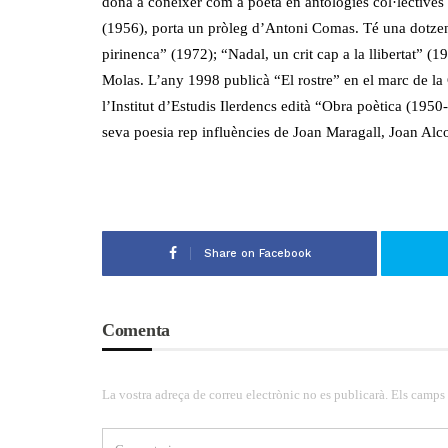
donà a conèixer com a poeta en antologies col·lectives 
(1956), porta un pròleg d’Antoni Comas. Té una dotzena 
pirinenca” (1972); “Nadal, un crit cap a la llibertat” (
Molas. L’any 1998 publicà “El rostre” en el marc de la
l’Institut d’Estudis Ilerdencs edità “Obra poètica (1950
seva poesia rep influències de Joan Maragall, Joan Alco
Share on Facebook
Comenta
La vostra adreça de correu electrònic no es publicarà. Els camps