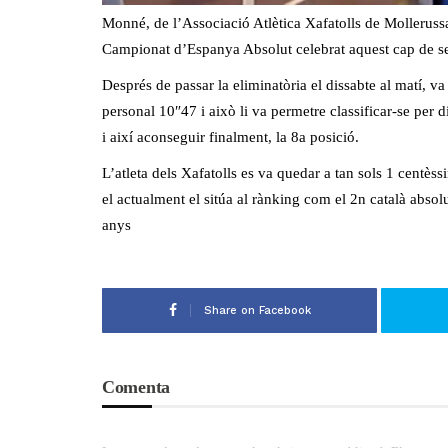
Monné, de l’Associació Atlètica Xafatolls de Mollerussa
Campionat d’Espanya Absolut celebrat aquest cap de setm
Després de passar la eliminatòria el dissabte al matí, v
personal 10″47 i això li va permetre classificar-se per d
i així aconseguir finalment, la 8a posició.
L’atleta dels Xafatolls es va quedar a tan sols 1 centè
el actualment el sitúa al rànking com el 2n català absolu
anys
Share on Facebook
Comenta