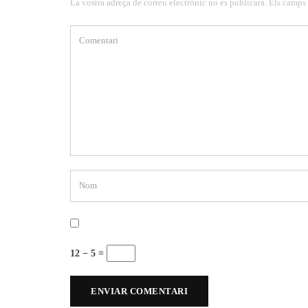
La vostra adreça de correu electrònic no es publicarà. Els camps
12 − 5 =