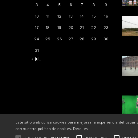
3
4
5
6
7
8
9
10
11
12
13
14
15
16
Arrenca la campanya de
17
18
19
20
21
22
23
vacunació: a qui li toca la de la
grip, COVID-19 o totes dues
24
25
26
27
28
29
30
Per
Tàrrega Televisió
31
14, octubre, 2025 - 08:04
« jul.
Este sitio web utiliza cookies para mejorar la experiencia del usuari
con nuestra política de cookies.
Detalles
ESTRICTAMENTE NECESARIAS
RENDIMIENTO
ORIENTA