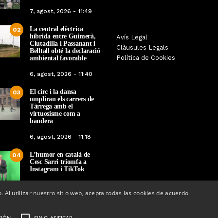
7, agost, 2026 - 11:49
La central elèctrica
02
híbrida entre Guimerà,
Tàrrega farà bategar la història
Avís Legal
Tàrrega edita un llibr
Ciutadilla i Passanant i
amb l’estrena de “Lo Pedrafoc”,
Clàusules Legals
història dels gegants d
Belltall obté la declaració
la nova bèstia festiva de
Política de Cookies
ambiental favorable
en el marc de la Fes
Guixanet
6, agost, 2026 - 11:40
Per
Tàrrega Televi
Per
Tàrrega Televisió
12, maig, 2026 - 0
El circ i la dansa
12, maig, 2026 - 09:29
03
ompliran els carrers de
Tàrrega amb el
virtuosisme com a
bandera
6, agost, 2026 - 11:18
L’humor en català de
04
Cesc Sarri triomfa a
Instagram i TikTok
5, agost, 2026 - 15:48
o. Al utilizar nuestro sitio web, acepta todas las cookies de acuerdo
CIÓN
SIN CLASIFICAR