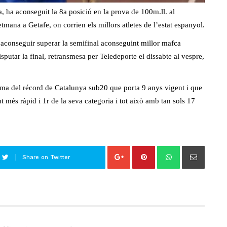
, ha aconseguit la 8a posició en la prova de 100m.ll. al
ana a Getafe, on corrien els millors atletes de l’estat espanyol.
a aconseguir superar la semifinal aconseguint millor mafca
isputar la final, retransmesa per Teledeporte el dissabte al vespre,
ssima del récord de Catalunya sub20 que porta 9 anys vigent i que
t més ràpid i 1r de la seva categoria i tot això amb tan sols 17
Share on Twitter