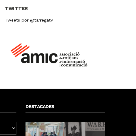
TWITTER
Tweets por @tarregatv
DESTACADES