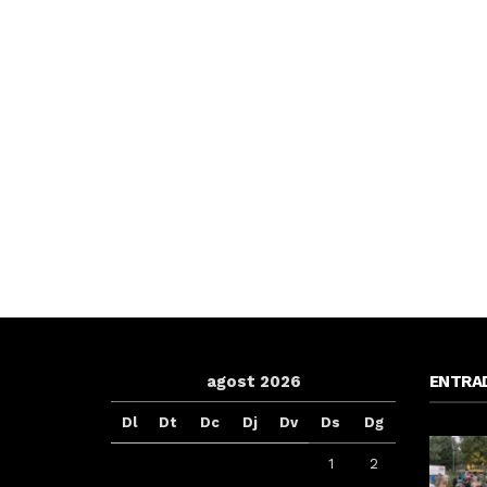
agost 2026
ENTRA
Dl
Dt
Dc
Dj
Dv
Ds
Dg
1
2