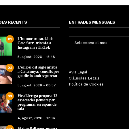
DES RECENTS
ENTRADES MENSUALS
L’humor en català de
ENTRADES
01
Cesc Sarri triomfa a
MENSUALS
Instagram i TikTok
5, agost, 2026 - 15:48
L’eclipsi del segle arriba
02
a Catalunya: consells per
Les Gastrosàvies protagonitzen
Avís Legal
El respecte a la div
gaudir-lo amb seguretat
una gran trobada al Món Sant
Clàusules Legals
protagonista de la M
Benet que referma el valor de la
Política de Cookies
5, agost, 2026 - 08:37
Cinema Espiritual de
cuina tradicional
FiraTàrrega proposa 12
03
Per
Tàrrega Televi
Per
Tàrrega Televisió
espectacles pensats per
14, novembre, 2025 
programar en espais de
27, novembre, 2025 - 08:28
sala
4, agost, 2026 - 12:36
El duo Ballaveu apropa
04