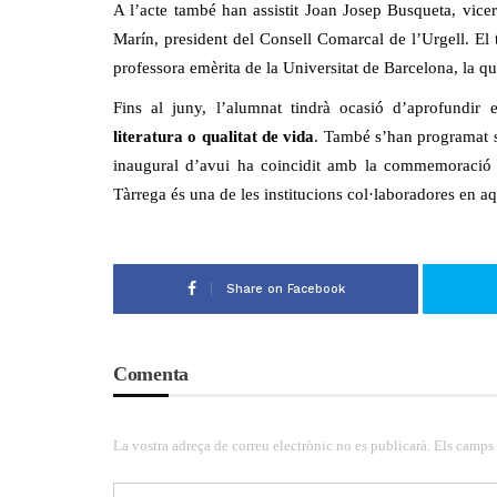
A l’acte també han assistit Joan Josep Busqueta, vicer
Marín, president del Consell Comarcal de l’Urgell. El 
professora emèrita de la Universitat de Barcelona, la qua
Fins al juny, l’alumnat tindrà ocasió d’aprofundir
literatura o qualitat de vida
. També s’han programat sis
inaugural d’avui ha coincidit amb la commemoració 
Tàrrega és una de les institucions col·laboradores en a
Share on Facebook
Comenta
La vostra adreça de correu electrònic no es publicarà. Els camps