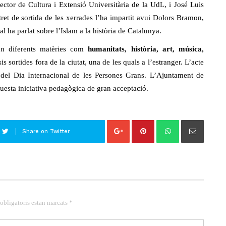
ector de Cultura i Extensió Universitària de la UdL, i José Luis
tret de sortida de les xerrades l’ha impartit avui Dolors Bramon,
l ha parlat sobre l’Islam a la història de Catalunya.
 en diferents matèries com
humanitats, història, art, música,
 sortides fora de la ciutat, una de les quals a l’estranger. L’acte
del Dia Internacional de les Persones Grans. L’Ajuntament de
questa iniciativa pedagògica de gran acceptació.
Share on Twitter
 obligatoris estan marcats *