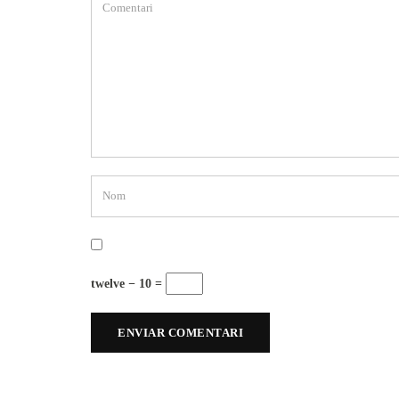
twelve − 10 =