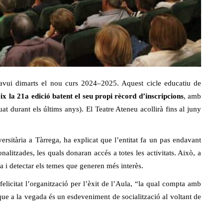
 avui dimarts el nou curs 2024–2025. Aquest cicle educatiu de
eix la 21a edició batent el seu propi rècord d’inscripcions
, amb
at durant els últims anys). El Teatre Ateneu acollirà fins al juny
ersitària a Tàrrega, ha explicat que l’entitat fa un pas endavant
nalitzades, les quals donaran accés a totes les activitats. Això, a
 i detectar els temes que generen més interès.
felicitat l’organització per l’èxit de l’Aula, “la qual compta amb
 que a la vegada és un esdeveniment de socialització al voltant de