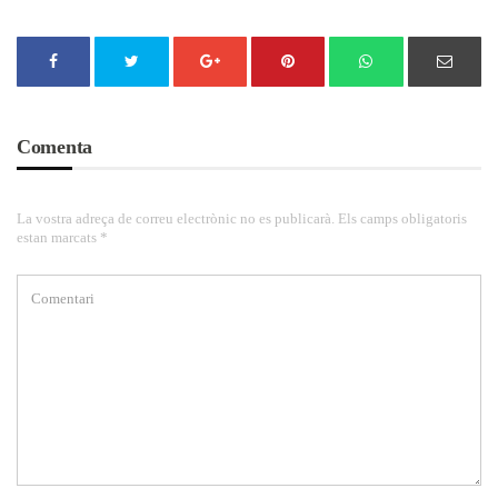
Comenta
La vostra adreça de correu electrònic no es publicarà. Els camps obligatoris
estan marcats *