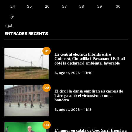
24
25
26
27
28
29
30
31
« jul.
ENTRADES RECENTS
01
La central elèctrica híbrida entre
Guimerà, Ciutadilla i Passanant i Belltall
obté la declaració ambiental favorable
6, agost, 2026 - 11:40
02
El circ i la dansa ompliran els carrers de
Tàrrega amb el virtuosisme com a
bandera
6, agost, 2026 - 11:18
03
L’humor en català de Cesc Sarri triomfa a