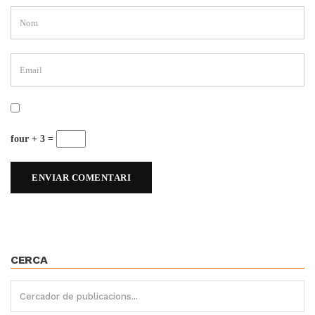
four + 3 =
CERCA