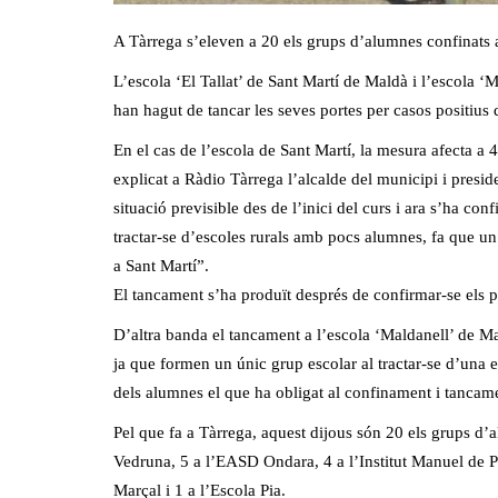
A Tàrrega s’eleven a 20 els grups d’alumnes confinats 
L’escola ‘El Tallat’ de Sant Martí de Maldà i l’escola 
han hagut de tancar les seves portes per casos positius
En el cas de l’escola de Sant Martí, la mesura afecta a
explicat a Ràdio Tàrrega l’alcalde del municipi i presi
situació previsible des de l’inici del curs i ara s’ha co
tractar-se d’escoles rurals amb pocs alumnes, fa que un 
a Sant Martí”.
El tancament s’ha produït després de confirmar-se els p
D’altra banda el tancament a l’escola ‘Maldanell’ de Ma
ja que formen un únic grup escolar al tractar-se d’una e
dels alumnes el que ha obligat al confinament i tancame
Pel que fa a Tàrrega, aquest dijous són 20 els grups d’
Vedruna, 5 a l’EASD Ondara, 4 a l’Institut Manuel de Pe
Marçal i 1 a l’Escola Pia.