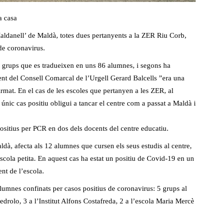
a casa
‘Maldanell’ de Maldà, totes dues pertanyents a la ZER Riu Corb,
 de coronavirus.
 4 grups que es tradueixen en uns 86 alumnes, i segons ha
dent del Consell Comarcal de l’Urgell Gerard Balcells ”era una
nfirmat. En el cas de les escoles que pertanyen a les ZER, al
únic cas positiu obligui a tancar el centre com a passat a Maldà i
ositius per PCR en dos dels docents del centre educatiu.
ldà, afecta als 12 alumnes que cursen els seus estudis al centre,
scola petita. En aquest cas ha estat un positiu de Covid-19 en un
nt de l’escola.
alumnes confinats per casos positius de coronavirus: 5 grups al
drolo, 3 a l’Institut Alfons Costafreda, 2 a l’escola Maria Mercè