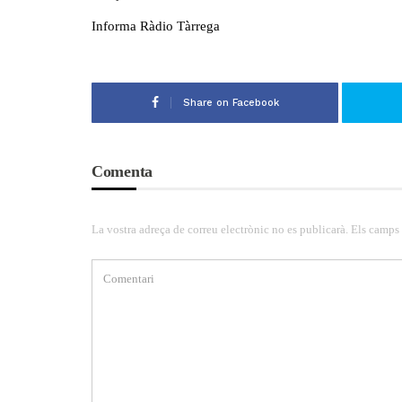
Informa Ràdio Tàrrega
Share on Facebook
Comenta
La vostra adreça de correu electrònic no es publicarà. Els camps