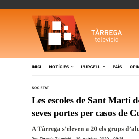
INICI
NOTÍCIES
L’URGELL
PAÍS
OPI
SOCIETAT
Les escoles de Sant Martí 
seves portes per casos de C
A Tàrrega s’eleven a 20 els grups d’al
Per
Tàrrega Televisió
29, octubre, 2020 - 09:25