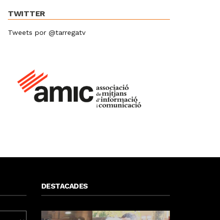
TWITTER
Tweets por @tarregatv
DESTACADES