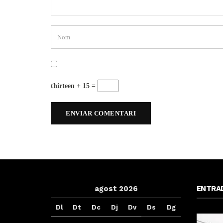
thirteen + 15 =
agost 2026
ENTRA
Dl
Dt
Dc
Dj
Dv
Ds
Dg