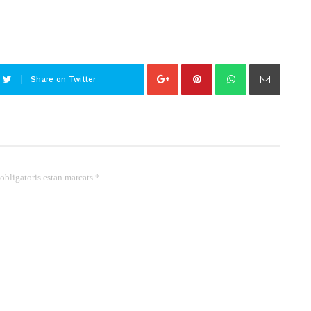
Share on Twitter
 obligatoris estan marcats *