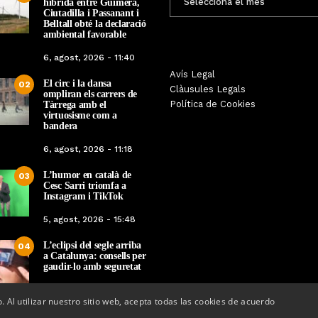
híbrida entre Guimerà,
MENSUALS
Ciutadilla i Passanant i
Belltall obté la declaració
ambiental favorable
6, agost, 2026 - 11:40
Les Gastrosàvies protagonitzen
Avís Legal
El respecte a la div
El circ i la dansa
02
una gran trobada al Món Sant
Clàusules Legals
protagonista de la M
ompliran els carrers de
Benet que referma el valor de la
Política de Cookies
Tàrrega amb el
Cinema Espiritual de
cuina tradicional
virtuosisme com a
bandera
Per
Tàrrega Televi
Per
Tàrrega Televisió
14, novembre, 2025 
6, agost, 2026 - 11:18
27, novembre, 2025 - 08:28
L’humor en català de
03
Cesc Sarri triomfa a
Instagram i TikTok
5, agost, 2026 - 15:48
L’eclipsi del segle arriba
04
a Catalunya: consells per
gaudir-lo amb seguretat
5, agost, 2026 - 08:37
o. Al utilizar nuestro sitio web, acepta todas las cookies de acuerdo