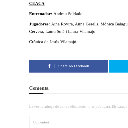
CEACA
Entrenador:
Andreu Soldado
Jugadores:
Aina Rovira, Anna Graells, Mònica Balagu
Cervera, Laura Solé i Laura Vilamajó.
Crònica de Jesús Vilamajó.
Share on Facebook
Comenta
La vostra adreça de correu electrònic no es publicarà. Els camps