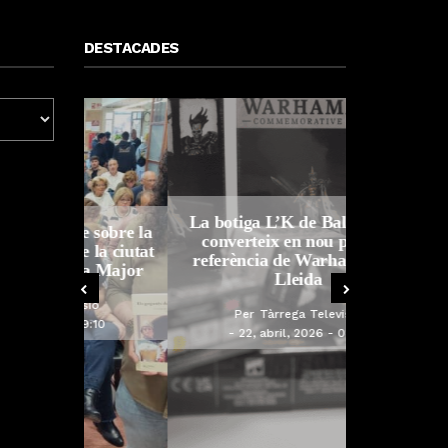
DESTACADES
La botiga L’K de Balaguer es
Sexenni, F
e sobre la
converteix en nou punt de
Targarians, 
e la ciutat
referència de Warhammer a
Festa Major
ta Major
Lleida
sió
Per
Tàrrega Televisió
Per
T
9:10
22, abril, 2026 - 08:10
20, a