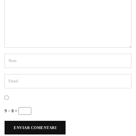
9 − 8 =