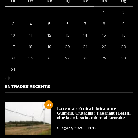
Dl
Dt
Dc
Dj
Dv
Ds
Dg
1
2
3
4
5
6
7
8
9
10
11
12
13
14
15
16
17
18
19
20
21
22
23
24
25
26
27
28
29
30
31
« jul.
ENTRADES RECENTS
01
La central elèctrica híbrida entre
Guimerà, Ciutadilla i Passanant i Belltall
obté la declaració ambiental favorable
6, agost, 2026 - 11:40