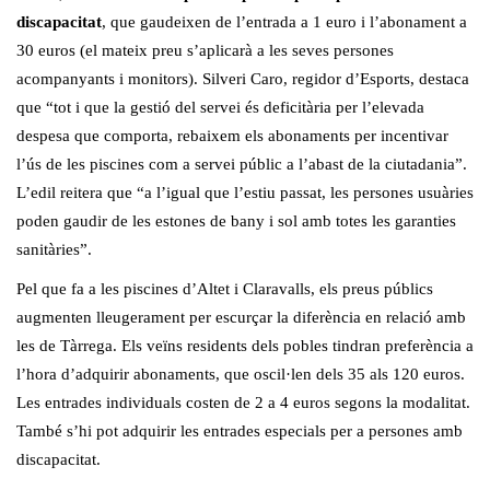
discapacitat
, que gaudeixen de l’entrada a 1 euro i l’abonament a
30 euros (el mateix preu s’aplicarà a les seves persones
acompanyants i monitors). Silveri Caro, regidor d’Esports, destaca
que “tot i que la gestió del servei és deficitària per l’elevada
despesa que comporta, rebaixem els abonaments per incentivar
l’ús de les piscines com a servei públic a l’abast de la ciutadania”.
L’edil reitera que “a l’igual que l’estiu passat, les persones usuàries
poden gaudir de les estones de bany i sol amb totes les garanties
sanitàries”.
Pel que fa a les piscines d’Altet i Claravalls, els preus públics
augmenten lleugerament per escurçar la diferència en relació amb
les de Tàrrega. Els veïns residents dels pobles tindran preferència a
l’hora d’adquirir abonaments, que oscil·len dels 35 als 120 euros.
Les entrades individuals costen de 2 a 4 euros segons la modalitat.
També s’hi pot adquirir les entrades especials per a persones amb
discapacitat.