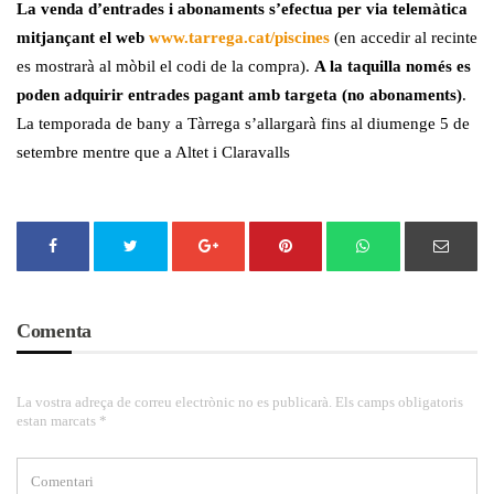
La venda d’entrades i abonaments s’efectua per via telemàtica
mitjançant el web
www.tarrega.cat/piscines
(en accedir al recinte
es mostrarà al mòbil el codi de la compra).
A la taquilla només es
poden adquirir entrades pagant amb targeta (no abonaments)
.
La temporada de bany a Tàrrega s’allargarà fins al diumenge 5 de
setembre mentre que a Altet i Claravalls
Comenta
La vostra adreça de correu electrònic no es publicarà. Els camps obligatoris
estan marcats *