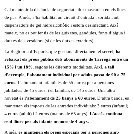
Cal mantenir la distància de seguretat i dur mascareta en els llocs
de pas. A més, s’ha habilitat un circuit d’entrada i sortida amb
dispensadors de gel hidroalcohòlic i estora desinfectant. Així
mateix, no es pot fer ús de les guixetes, gandules, fonts d’aigua i
dutxes dels vestidors (sí de les dutxes exteriors).
La Regidoria d’Esports, que gestiona directament el servei,
ha
rebaixat els preus públics dels abonaments de Tàrrega entre un
15% i un 18%
, segons les diferents modalitats. Així,
a tall
d’exemple, l’abonament individual per adults passa de 90 a 75
euros
. L’abonament infantil és de 55 euros; per a persones
jubilades, de 45 euros; i el familiar, de 145 euros. Una altra
novetat és
l’abonament de 25 banys a 60 euros
. D’altra banda, es
mantenen els imports de les entrades individuals: 3 euros (infantil),
4 euros (adult) i 2 euros (majors de 65 anys).
L’accés continua
sent lliure per als infants menors de 4 anys.
A més,
es mantenen els
preus especials per a persones amb