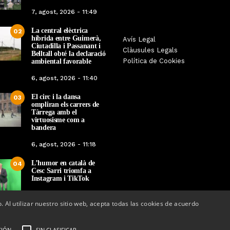
7, agost, 2026 - 11:49
La central elèctrica
02
híbrida entre Guimerà,
Tàrrega farà bategar la història
Avís Legal
Tàrrega edita un llibr
Ciutadilla i Passanant i
amb l’estrena de “Lo Pedrafoc”,
Clàusules Legals
història dels gegants d
Belltall obté la declaració
la nova bèstia festiva de
Política de Cookies
ambiental favorable
en el marc de la Fes
Guixanet
6, agost, 2026 - 11:40
Per
Tàrrega Televi
Per
Tàrrega Televisió
12, maig, 2026 - 0
El circ i la dansa
12, maig, 2026 - 09:29
03
ompliran els carrers de
Tàrrega amb el
virtuosisme com a
bandera
6, agost, 2026 - 11:18
L’humor en català de
04
Cesc Sarri triomfa a
Instagram i TikTok
5, agost, 2026 - 15:48
o. Al utilizar nuestro sitio web, acepta todas las cookies de acuerdo
CIÓN
SIN CLASIFICAR