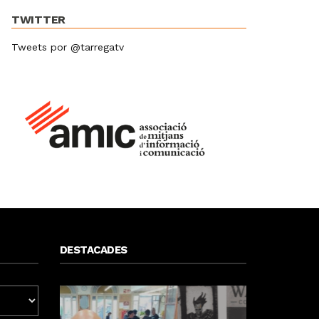
TWITTER
Tweets por @tarregatv
DESTACADES