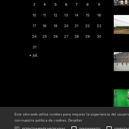
3
4
5
6
7
8
9
10
11
12
13
14
15
16
Arrenca la campanya de
17
18
19
20
21
22
23
vacunació: a qui li toca la de la
grip, COVID-19 o totes dues
24
25
26
27
28
29
30
Per
Tàrrega Televisió
31
14, octubre, 2025 - 08:04
« jul.
Este sitio web utiliza cookies para mejorar la experiencia del usuari
con nuestra política de cookies.
Detalles
ESTRICTAMENTE NECESARIAS
RENDIMIENTO
ORIENTA