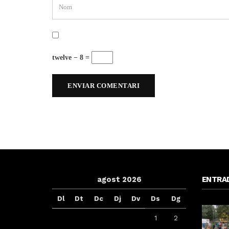
twelve − 8 =
agost 2026
ENTRA
Dl
Dt
Dc
Dj
Dv
Ds
Dg
1
2