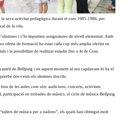
la seva activitat pedagògica durant el curs 1985-1986, per
al de la vila.
d’alumnes i s’hi impartien assignatures de nivell elemental. Amb
va oferta de formació ha estat cada cop més amplia oferint en
ls i la possibilitat de realitzar estudis fins a 4t de Grau
l castell de Bellpuig i en aquest moment al seu capdavant hi ha el
airebé dos-cents els alumnes inscrits.
s fora de les aules com són: audicions, concerts, activitats
al, participació en trobades de músics, el cicle de música Bellpuig
“tallers de música per a nadons”, els quals han obtingut molt