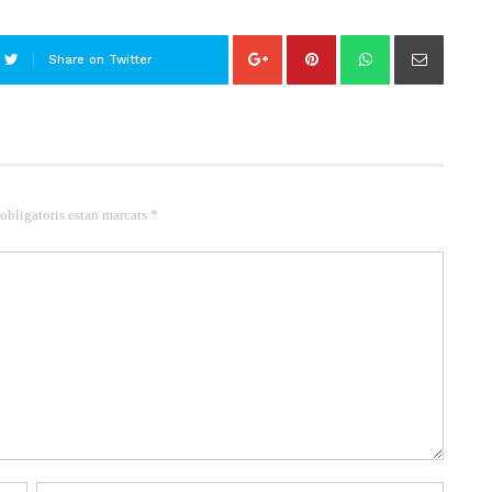
Share on Twitter
 obligatoris estan marcats *