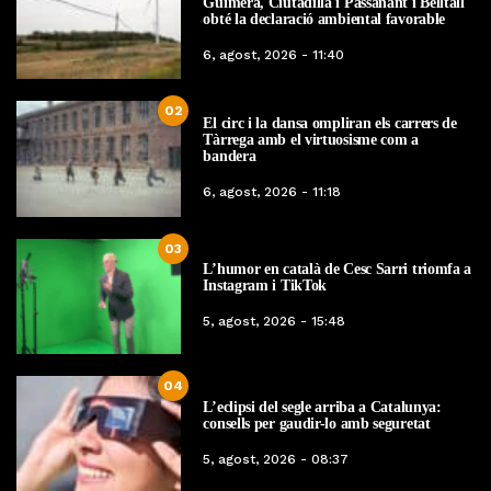
Guimerà, Ciutadilla i Passanant i Belltall
obté la declaració ambiental favorable
6, agost, 2026 - 11:40
02
El circ i la dansa ompliran els carrers de
Tàrrega amb el virtuosisme com a
bandera
6, agost, 2026 - 11:18
03
L’humor en català de Cesc Sarri triomfa a
Instagram i TikTok
5, agost, 2026 - 15:48
04
L’eclipsi del segle arriba a Catalunya:
consells per gaudir-lo amb seguretat
5, agost, 2026 - 08:37