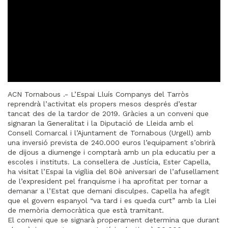
ACN Tornabous .- L’Espai Lluís Companys del Tarròs
reprendrà l’activitat els propers mesos després d’estar
tancat des de la tardor de 2019. Gràcies a un conveni que
signaran la Generalitat i la Diputació de Lleida amb el
Consell Comarcal i l’Ajuntament de Tornabous (Urgell) amb
una inversió prevista de 240.000 euros l’equipament s’obrirà
de dijous a diumenge i comptarà amb un pla educatiu per a
escoles i instituts. La consellera de Justícia, Ester Capella,
ha visitat l’Espai la vigília del 80è aniversari de l’afusellament
de l’expresident pel franquisme i ha aprofitat per tornar a
demanar a l’Estat que demani disculpes. Capella ha afegit
que el govern espanyol “va tard i es queda curt” amb la Llei
de memòria democràtica que està tramitant.
El conveni que se signarà properament determina que durant