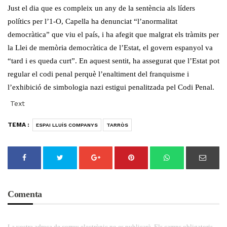
Just el dia que es compleix un any de la sentència als líders
polítics per l’1-O, Capella ha denunciat “l’anormalitat
democràtica” que viu el país, i ha afegit que malgrat els tràmits per
la Llei de memòria democràtica de l’Estat, el govern espanyol va
“tard i es queda curt”. En aquest sentit, ha assegurat que l’Estat pot
regular el codi penal perquè l’enaltiment del franquisme i
l’exhibició de simbologia nazi estigui penalitzada pel Codi Penal.
Text
TEMA :
ESPAI LLUÍS COMPANYS
TARRÒS
Comenta
La vostra adreça de correu electrònic no es publicarà. Els camps obligatoris