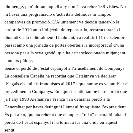
diumenge, però durant aquell any només va rebre 188 visites. No
hi havia una programació d’activitats definides ni tampoc
campanyes de promoció. L’Ajuntament va decidir tancar-lo la
tardor de 2019 amb l’objectiu de repensar-lo, reestructurar-lo i
dinamitzar-lo culturalment. Finalment, va reobrir l’11 de setembre
passat amb una jornada de portes obertes i la incorporació d’una
persona per a la seva gestió, que ha estat seleccionada mitjançant
concurs públic.
Sense el perdó de l’estat espanyol a l’afusellament de Companys
La consellera Capella ha recordat que Catalunya va declarar
il·legals els judicis franquistes al 2017 i que també es va anul·lar el
procediment a Companys. En aquest sentit, també ha recordat que
ja l’any 1990 Alemanya i França van demanar perdó a la
Generalitat per haver detingut i lliurat al franquisme l’expresident.
És per això, que ha reiterat que en aquest “relat” encara hi falta el
perdó de l’estat espanyol i ha tornat a fer una crida en aquest
sentit.