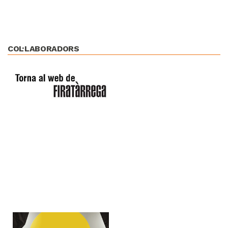
COL·LABORADORS