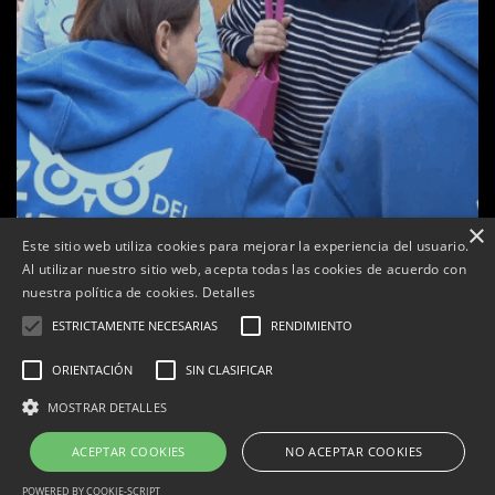
×
Este sitio web utiliza cookies para mejorar la experiencia del usuario.
Al utilizar nuestro sitio web, acepta todas las cookies de acuerdo con
a
nuestra política de cookies.
Detalles
Tàrrega celebra la 25a Fira del Medi Ambient
ESTRICTAMENTE NECESARIAS
RENDIMIENTO
Per
Tàrrega Televisió
18, octubre, 2025 - 12:26
ORIENTACIÓN
SIN CLASIFICAR
MOSTRAR DETALLES
ACEPTAR COOKIES
NO ACEPTAR COOKIES
Correu electrònic:
info@tarrega.tv
Telèfons: 648 45 71 14 | 669 32 28 46
© 2025 AUDIOVISUALS TÀRREGA S.L. Tots els drets reservats.
POWERED BY COOKIE-SCRIPT