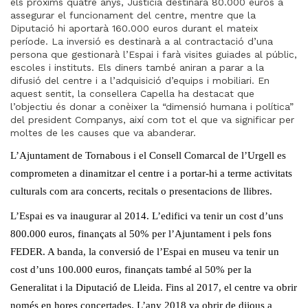
els pròxims quatre anys, Justícia destinarà 80.000 euros a
assegurar el funcionament del centre, mentre que la
Diputació hi aportarà 160.000 euros durant el mateix
període. La inversió es destinarà a al contractació d’una
persona que gestionarà l’Espai i farà visites guiades al públic,
escoles i instituts. Els diners també aniran a parar a la
difusió del centre i a l’adquisició d’equips i mobiliari. En
aquest sentit, la consellera Capella ha destacat que
l’objectiu és donar a conèixer la “dimensió humana i política”
del president Companys, així com tot el que va significar per
moltes de les causes que va abanderar.
L’Ajuntament de Tornabous i el Consell Comarcal de l’Urgell es
comprometen a dinamitzar el centre i a portar-hi a terme activitats
culturals com ara concerts, recitals o presentacions de llibres.
L’Espai es va inaugurar al 2014. L’edifici va tenir un cost d’uns
800.000 euros, finançats al 50% per l’Ajuntament i pels fons
FEDER. A banda, la conversió de l’Espai en museu va tenir un
cost d’uns 100.000 euros, finançats també al 50% per la
Generalitat i la Diputació de Lleida. Fins al 2017, el centre va obrir
només en hores concertades. L’any 2018 va obrir de dijous a