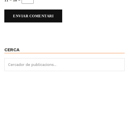
11 − 10 =
CERCA