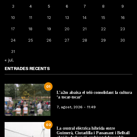
3
4
5
6
7
8
9
10
11
12
13
14
15
16
17
18
19
20
21
22
23
24
25
26
27
28
29
30
31
« jul.
ENTRADES RECENTS
01
L’a2m abaixa el teló consolidant la cultura
‘a tocar-tocar’
7, agost, 2026 - 11:49
02
La central elèctrica híbrida entre
Guimerà, Ciutadilla i Passanant i Belltall