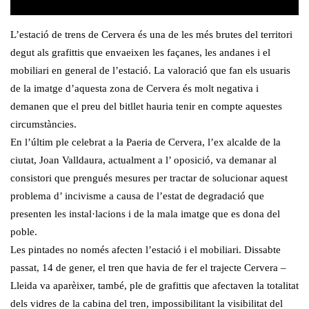
L’estació de trens de Cervera és una de les més brutes del territori
degut als grafittis que envaeixen les façanes, les andanes i el
mobiliari en general de l’estació. La valoració que fan els usuaris
de la imatge d’aquesta zona de Cervera és molt negativa i
demanen que el preu del bitllet hauria tenir en compte aquestes
circumstàncies.
En l’últim ple celebrat a la Paeria de Cervera, l’ex alcalde de la
ciutat, Joan Valldaura, actualment a l’ oposició, va demanar al
consistori que prengués mesures per tractar de solucionar aquest
problema d’ incivisme a causa de l’estat de degradació que
presenten les instal·lacions i de la mala imatge que es dona del
poble.
Les pintades no només afecten l’estació i el mobiliari. Dissabte
passat, 14 de gener, el tren que havia de fer el trajecte Cervera –
Lleida va aparèixer, també, ple de grafittis que afectaven la totalitat
dels vidres de la cabina del tren, impossibilitant la visibilitat del