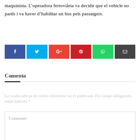
maquinista. L’operadora ferroviària va decidir que el vehicle no
partís i va haver d’habilitar un bus pels passatgers.
Comenta
La vostra adreça de correu electrònic no es publicarà. Els camps obligatoris
estan marcats *