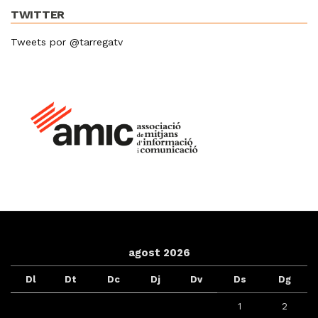
TWITTER
Tweets por @tarregatv
agost 2026
Dl
Dt
Dc
Dj
Dv
Ds
Dg
1
2