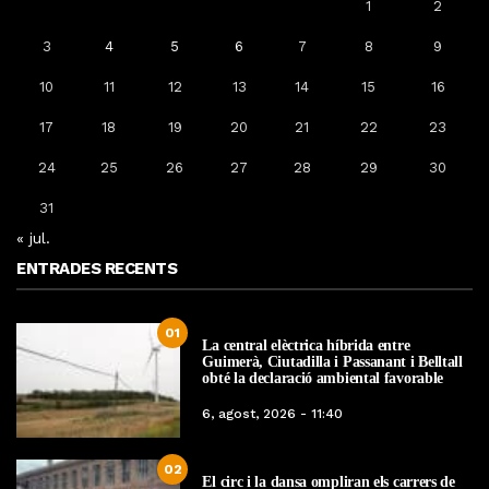
1
2
3
4
5
6
7
8
9
10
11
12
13
14
15
16
17
18
19
20
21
22
23
24
25
26
27
28
29
30
31
« jul.
ENTRADES RECENTS
01
La central elèctrica híbrida entre
Guimerà, Ciutadilla i Passanant i Belltall
obté la declaració ambiental favorable
6, agost, 2026 - 11:40
02
El circ i la dansa ompliran els carrers de