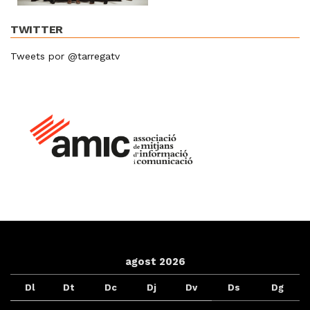
TWITTER
Tweets por @tarregatv
agost 2026
Dl
Dt
Dc
Dj
Dv
Ds
Dg