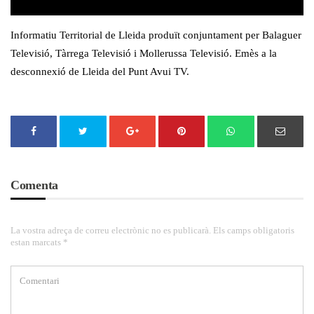
Informatiu Territorial de Lleida produït conjuntament per Balaguer
Televisió, Tàrrega Televisió i Mollerussa Televisió. Emès a la
desconnexió de Lleida del Punt Avui TV.
Comenta
La vostra adreça de correu electrònic no es publicarà. Els camps obligatoris
estan marcats *