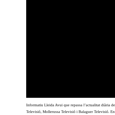
Informatiu Lleida Avui que repassa l’actualitat diària
Televisió, Mollerussa Televisió i Balaguer Televisió. E