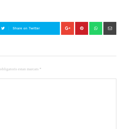
Share on Twitter
 obligatoris estan marcats *