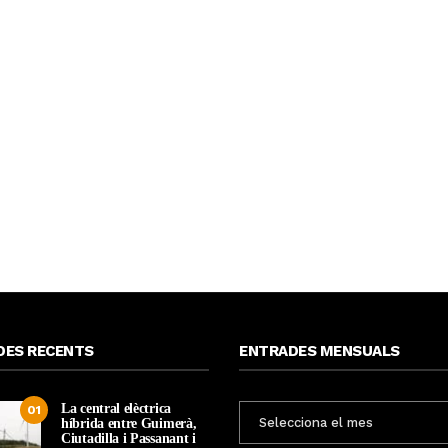
DES RECENTS
ENTRADES MENSUALS
La central elèctrica
ENTRADES
01
híbrida entre Guimerà,
MENSUALS
Ciutadilla i Passanant i