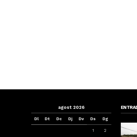
agost 2026
ENTRA
Dl
Dt
Dc
Dj
Dv
Ds
Dg
1
2