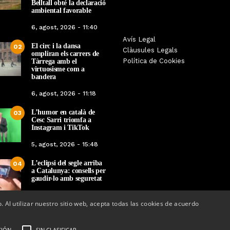
Belltall obté la declaració
ambiental favorable
6, agost, 2026 - 11:40
Les Gastrosàvies protagonitzen
Avís Legal
El respecte a la div
El circ i la dansa
02
una gran trobada al Món Sant
Clàusules Legals
protagonista de la M
ompliran els carrers de
Benet que referma el valor de la
Política de Cookies
Tàrrega amb el
Cinema Espiritual de
cuina tradicional
virtuosisme com a
bandera
Per
Tàrrega Televi
Per
Tàrrega Televisió
14, novembre, 2025 
6, agost, 2026 - 11:18
27, novembre, 2025 - 08:28
L’humor en català de
03
Cesc Sarri triomfa a
Instagram i TikTok
5, agost, 2026 - 15:48
L’eclipsi del segle arriba
04
a Catalunya: consells per
gaudir-lo amb seguretat
5, agost, 2026 - 08:37
o. Al utilizar nuestro sitio web, acepta todas las cookies de acuerdo
CIÓN
SIN CLASIFICAR