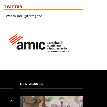
TWITTER
Tweets por @tarregatv
DESTACADES