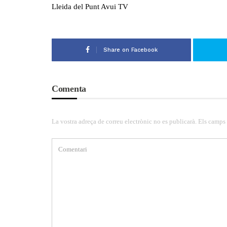
Lleida del Punt Avui TV
Share on Facebook
Comenta
La vostra adreça de correu electrònic no es publicarà. Els camps