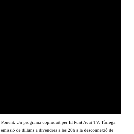
 de Ponent. Un programa coproduït per El Punt Avui TV, Tàrrega
n emissió de dilluns a divendres a les 20h a la desconnexió de