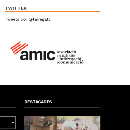
TWITTER
Tweets por @tarregatv
DESTACADES