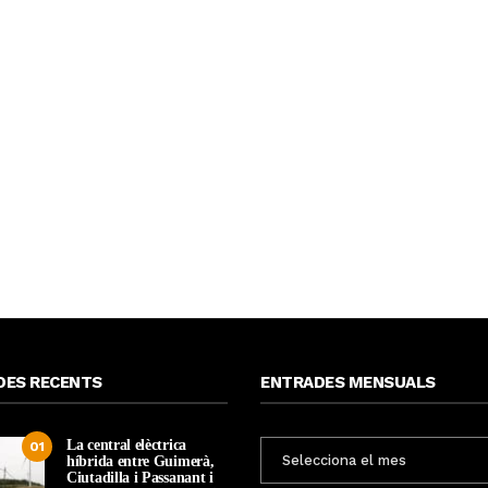
DES RECENTS
ENTRADES MENSUALS
La central elèctrica
ENTRADES
01
híbrida entre Guimerà,
MENSUALS
Ciutadilla i Passanant i