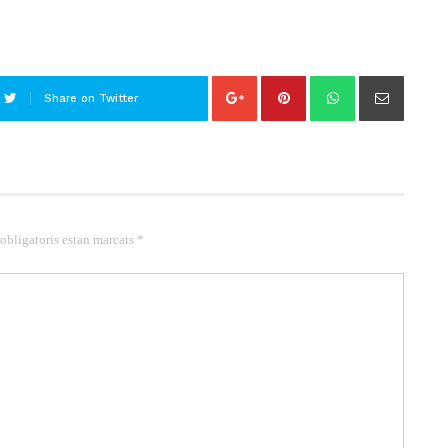
Share on Twitter
 obligatoris estan marcats *