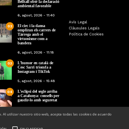
Belltall obté la declaració
ambiental favorable
6, agost, 2026 - 11:40
Les Gastrosàvies protagonitzen
Avís Legal
El respecte a la div
El circ i la dansa
02
una gran trobada al Món Sant
Clàusules Legals
protagonista de la M
ompliran els carrers de
Benet que referma el valor de la
Política de Cookies
Tàrrega amb el
Cinema Espiritual de
cuina tradicional
virtuosisme com a
bandera
Per
Tàrrega Televi
Per
Tàrrega Televisió
14, novembre, 2025 
6, agost, 2026 - 11:18
27, novembre, 2025 - 08:28
L’humor en català de
03
Cesc Sarri triomfa a
Instagram i TikTok
5, agost, 2026 - 15:48
L’eclipsi del segle arriba
04
a Catalunya: consells per
gaudir-lo amb seguretat
5, agost, 2026 - 08:37
o. Al utilizar nuestro sitio web, acepta todas las cookies de acuerdo
CIÓN
SIN CLASIFICAR