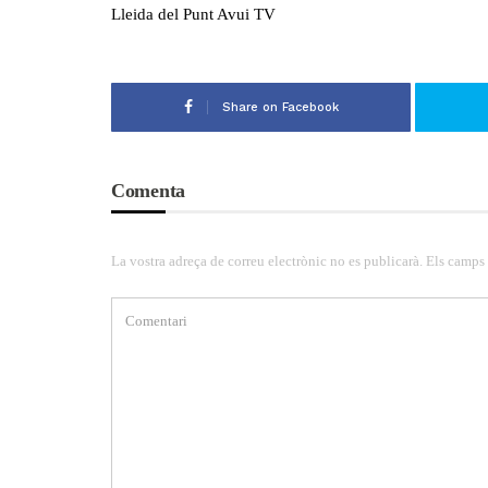
Lleida del Punt Avui TV
Share on Facebook
Comenta
La vostra adreça de correu electrònic no es publicarà. Els camps