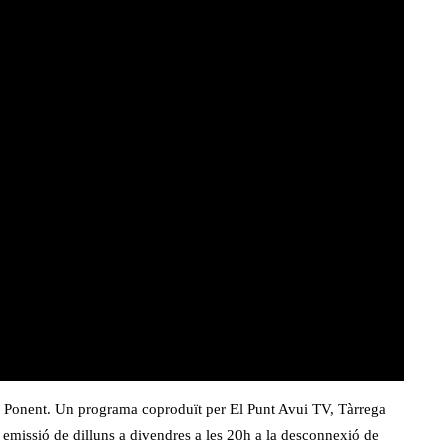
 de Ponent. Un programa coproduït per El Punt Avui TV, Tàrrega
n emissió de dilluns a divendres a les 20h a la desconnexió de