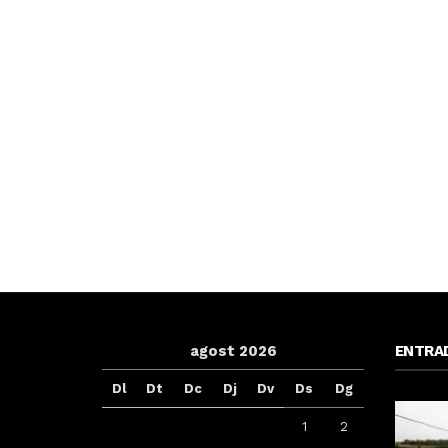
agost 2026
ENTRA
Dl
Dt
Dc
Dj
Dv
Ds
Dg
1
2