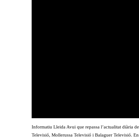
Informatiu Lleida Avui que repassa l’actualitat diària
Televisió, Mollerussa Televisió i Balaguer Televisió. E