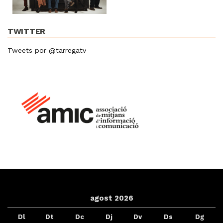
TWITTER
Tweets por @tarregatv
agost 2026
Dl
Dt
Dc
Dj
Dv
Ds
Dg