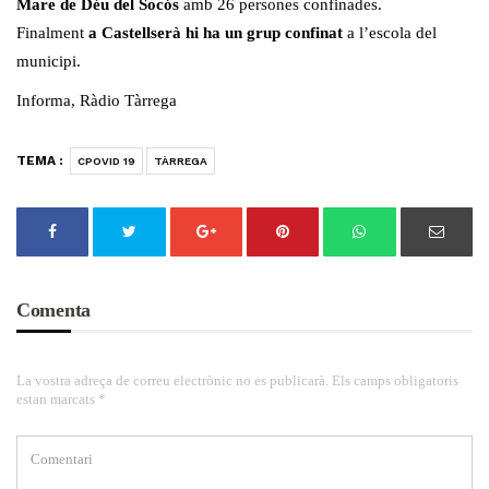
Mare de Déu del Socós
amb 26 persones confinades.
Finalment
a Castellserà hi ha un grup confinat
a l’escola del
municipi.
Informa, Ràdio Tàrrega
TEMA :
CPOVID 19
TÀRREGA
Comenta
La vostra adreça de correu electrònic no es publicarà. Els camps obligatoris
estan marcats *