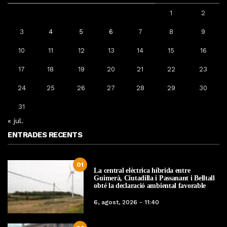
1
2
3
4
5
6
7
8
9
10
11
12
13
14
15
16
17
18
19
20
21
22
23
24
25
26
27
28
29
30
31
« jul.
ENTRADES RECENTS
01
La central elèctrica híbrida entre
Guimerà, Ciutadilla i Passanant i Belltall
obté la declaració ambiental favorable
6, agost, 2026 - 11:40