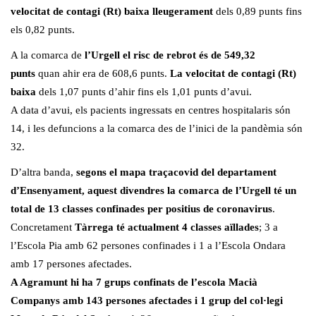
velocitat de contagi (Rt) baixa lleugerament
dels 0,89 punts fins
els 0,82 punts.
A la comarca de
l’Urgell el risc de rebrot és de 549,32
punts
quan ahir era de 608,6 punts.
La velocitat de contagi (Rt)
baixa
dels 1,07 punts d’ahir fins els 1,01 punts d’avui.
A data d’avui, els pacients ingressats en centres hospitalaris són
14, i les defuncions a la comarca des de l’inici de la pandèmia són
32.
D’altra banda,
segons el mapa traçacovid del departament
d’Ensenyament, aquest divendres la comarca de l’Urgell té un
total de 13 classes confinades per positius de coronavirus
.
Concretament
Tàrrega té actualment 4 classes aïllades
; 3 a
l’Escola Pia amb 62 persones confinades i 1 a l’Escola Ondara
amb 17 persones afectades.
A Agramunt hi ha 7 grups confinats de l’escola Macià
Companys amb 143 persones afectades i 1 grup del col·legi