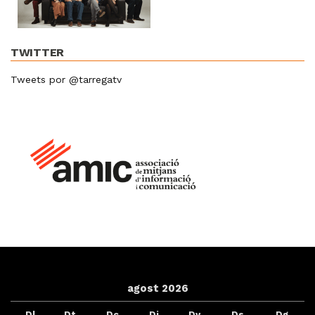
TWITTER
Tweets por @tarregatv
agost 2026
Dl
Dt
Dc
Dj
Dv
Ds
Dg