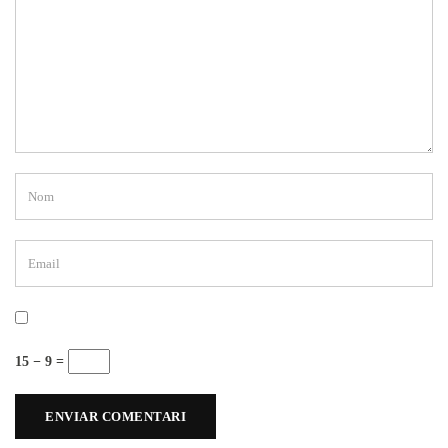
15 − 9 =