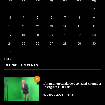
1
2
3
4
5
6
7
8
9
10
11
12
13
14
15
16
17
18
19
20
21
22
23
24
25
26
27
28
29
30
31
« jul.
ENTRADES RECENTS
01
L’humor en català de Cesc Sarri triomfa a
Instagram i TikTok
5, agost, 2026 - 15:48