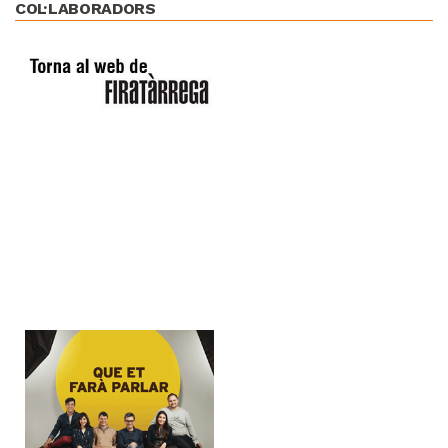
COL·LABORADORS