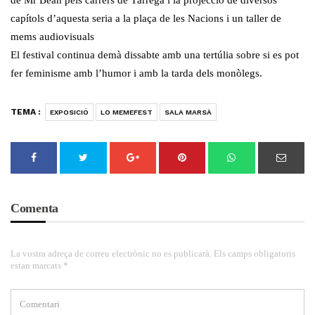
de Mr Bean pels carrers de Tàrrega i la projecció de diversos
capítols d’aquesta seria a la plaça de les Nacions i un taller de
mems audiovisuals
El festival continua demà dissabte amb una tertúlia sobre si es pot
fer feminisme amb l’humor i amb la tarda dels monòlegs.
TEMA :
EXPOSICIÓ
LO MEMEFEST
SALA MARSÀ
Comenta
La vostra adreça de correu electrònic no es publicarà. Els camps obligatoris
estan marcats *