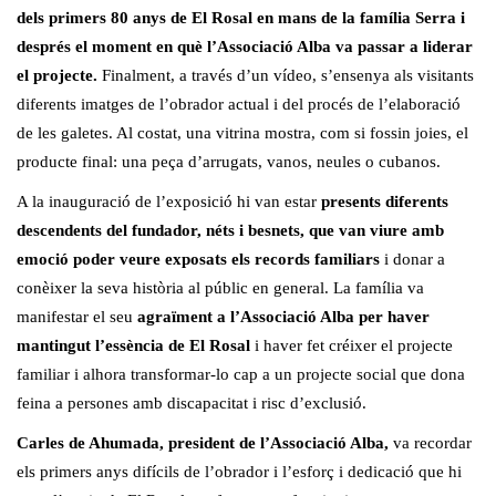
dels primers 80 anys de El Rosal en mans de la família Serra i
després el moment en què l’Associació Alba va passar a liderar
el projecte.
Finalment, a través d’un vídeo, s’ensenya als visitants
diferents imatges de l’obrador actual i del procés de l’elaboració
de les galetes. Al costat, una vitrina mostra, com si fossin joies, el
producte final: una peça d’arrugats, vanos, neules o cubanos.
A la inauguració de l’exposició hi van estar
presents diferents
descendents del fundador, néts i besnets, que van viure amb
emoció poder veure exposats els records familiars
i donar a
conèixer la seva història al públic en general. La família va
manifestar el seu
agraïment a l’Associació Alba per haver
mantingut l’essència de El Rosal
i haver fet créixer el projecte
familiar i alhora transformar-lo cap a un projecte social que dona
feina a persones amb discapacitat i risc d’exclusió.
Carles de Ahumada, president de l’Associació Alba,
va recordar
els primers anys difícils de l’obrador i l’esforç i dedicació que hi