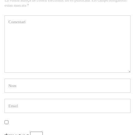
La vostra adreça de correu electrònic no es publicarà. Els camps obligatoris
estan marcats *