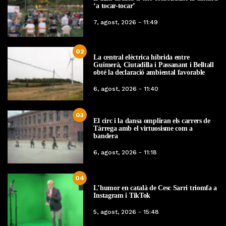
‘a tocar-tocar’
7, agost, 2026 - 11:49
02
La central elèctrica híbrida entre
Guimerà, Ciutadilla i Passanant i Belltall
obté la declaració ambiental favorable
6, agost, 2026 - 11:40
03
El circ i la dansa ompliran els carrers de
Tàrrega amb el virtuosisme com a
bandera
6, agost, 2026 - 11:18
04
L’humor en català de Cesc Sarri triomfa a
Instagram i TikTok
5, agost, 2026 - 15:48