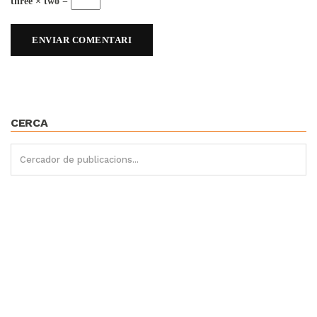
three × two =
CERCA