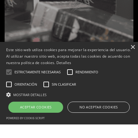
×
Este sitio web utiliza cookies para mejorar la experiencia del usuario.
Al utilizar nuestro sitio web, acepta todas las cookies de acuerdo con
nuestra política de cookies.
Detalles
ESTRICTAMENTE NECESARIAS
RENDIMIENTO
otiga L’K de Balaguer es converteix en nou punt
Sexenni
ORIENTACIÓN
SIN CLASIFICAR
de referència de Warhammer a Lleida
cartell
MOSTRAR DETALLES
Per
Tàrrega Televisió
22, abril, 2026 - 08:10
P
ACEPTAR COOKIES
NO ACEPTAR COOKIES
POWERED BY COOKIE-SCRIPT
Correu electrònic:
info@tarrega.tv
Telèfons: 648 45 71 14 | 669 32 28 46
Estrictamente necesarias
Rendimiento
Orientación
© 2025 AUDIOVISUALS TÀRREGA S.L. Tots els drets reservats.