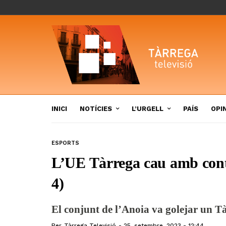
INICI
NOTÍCIES
L’URGELL
PAÍS
OPI
ESPORTS
L’UE Tàrrega cau amb cont
4)
El conjunt de l’Anoia va golejar un Tàr
Per
Tàrrega Televisió
25, setembre, 2023 - 12:44