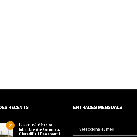
DES RECENTS
ENTRADES MENSUALS
La central elèctrica
ENTRADES
01
híbrida entre Guimerà,
MENSUALS
Ciutadilla i Passanant i