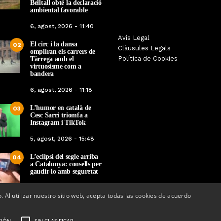
Belltall obté la declaració
ambiental favorable
6, agost, 2026 - 11:40
Les Gastrosàvies protagonitzen
Avís Legal
El respecte a la div
El circ i la dansa
02
una gran trobada al Món Sant
Clàusules Legals
protagonista de la M
ompliran els carrers de
Benet que referma el valor de la
Política de Cookies
Tàrrega amb el
Cinema Espiritual de
cuina tradicional
virtuosisme com a
bandera
Per
Tàrrega Televi
Per
Tàrrega Televisió
14, novembre, 2025 
6, agost, 2026 - 11:18
27, novembre, 2025 - 08:28
L’humor en català de
03
Cesc Sarri triomfa a
Instagram i TikTok
5, agost, 2026 - 15:48
L’eclipsi del segle arriba
04
a Catalunya: consells per
gaudir-lo amb seguretat
5, agost, 2026 - 08:37
o. Al utilizar nuestro sitio web, acepta todas las cookies de acuerdo
CIÓN
SIN CLASIFICAR