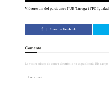
Vídeoresum del partit entre l’UE Tàrrega i l’FC Igualad
Share on Facebook
Comenta
La vostra adreça de correu electrònic no es publicarà. Els camps