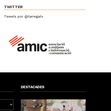
TWITTER
Tweets por @tarregatv
DESTACADES