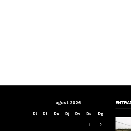
agost 2026
ENTRA
Dl
Dt
Dc
Dj
Dv
Ds
Dg
1
2