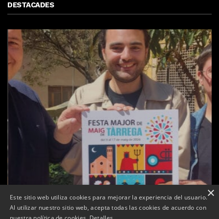
DESTACADES
×
Este sitio web utiliza cookies para mejorar la experiencia del usuario.
Al utilizar nuestro sitio web, acepta todas las cookies de acuerdo con
t
Sexenni, Fades, Ouineta i The Targarians, caps de
nuestra política de cookies.
Detalles