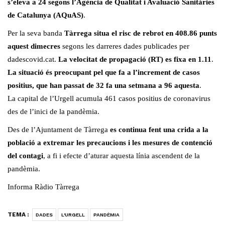
s’eleva a 24 segons l’Agència de Qualitat i Avaluació Sanitàries
de Catalunya (AQuAS)
.
Per la seva banda
Tàrrega situa el risc de rebrot en 408.86 punts
aquest dimecres
segons les darreres dades publicades per
dadescovid.cat.
La velocitat de propagació (RT) es fixa en 1.11
.
La situació és preocupant pel que fa a l’increment de casos
positius, que han passat de 32 fa una setmana a 96 aquesta
.
La capital de l’Urgell acumula 461 casos positius de coronavirus
des de l’inici de la pandèmia.
Des de l’Ajuntament de Tàrrega
es continua fent una crida a la
població a extremar les precaucions i les mesures de contenció
del contagi
, a fi i efecte d’aturar aquesta línia ascendent de la
pandèmia.
Informa Ràdio Tàrrega
TEMA :
DADES
L'URGELL
PANDÈMIA