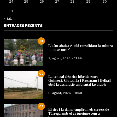
24
25
26
27
28
29
30
31
« jul.
ENTRADES RECENTS
01
L’a2m abaixa el teló consolidant la cultura
‘a tocar-tocar’
7, agost, 2026 - 11:49
02
La central elèctrica híbrida entre
Guimerà, Ciutadilla i Passanant i Belltall
obté la declaració ambiental favorable
6, agost, 2026 - 11:40
03
El circ i la dansa ompliran els carrers de
Tàrrega amb el virtuosisme com a