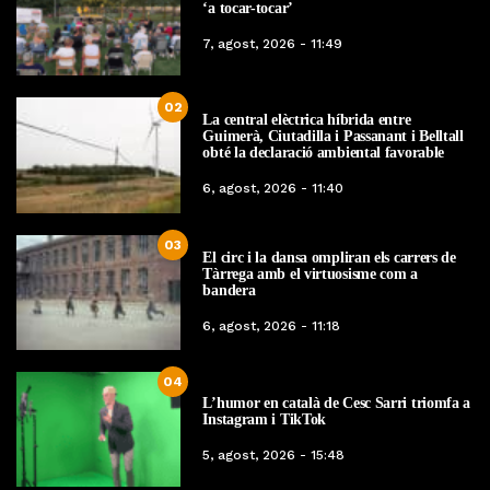
‘a tocar-tocar’
7, agost, 2026 - 11:49
02
La central elèctrica híbrida entre
Guimerà, Ciutadilla i Passanant i Belltall
obté la declaració ambiental favorable
6, agost, 2026 - 11:40
03
El circ i la dansa ompliran els carrers de
Tàrrega amb el virtuosisme com a
bandera
6, agost, 2026 - 11:18
04
L’humor en català de Cesc Sarri triomfa a
Instagram i TikTok
5, agost, 2026 - 15:48