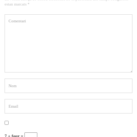
estan marcats *
7 + four =