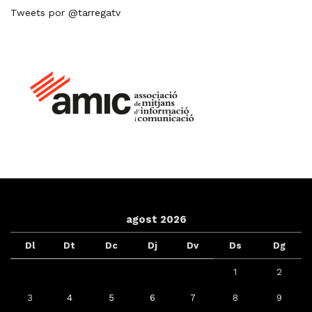
Tweets por @tarregatv
agost 2026
Dl
Dt
Dc
Dj
Dv
Ds
Dg
1
2
3
4
5
6
7
8
9