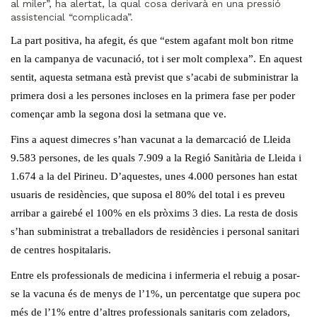
al miler”, ha alertat, la qual cosa derivarà en una pressió
assistencial “complicada”.
La part positiva, ha afegit, és que “estem agafant molt bon ritme
en la campanya de vacunació, tot i ser molt complexa”. En aquest
sentit, aquesta setmana està previst que s’acabi de subministrar la
primera dosi a les persones incloses en la primera fase per poder
començar amb la segona dosi la setmana que ve.
Fins a aquest dimecres s’han vacunat a la demarcació de Lleida
9.583 persones, de les quals 7.909 a la Regió Sanitària de Lleida i
1.674 a la del Pirineu. D’aquestes, unes 4.000 persones han estat
usuaris de residències, que suposa el 80% del total i es preveu
arribar a gairebé el 100% en els pròxims 3 dies. La resta de dosis
s’han subministrat a treballadors de residències i personal sanitari
de centres hospitalaris.
Entre els professionals de medicina i infermeria el rebuig a posar-
se la vacuna és de menys de l’1%, un percentatge que supera poc
més de l’1% entre d’altres professionals sanitaris com zeladors,