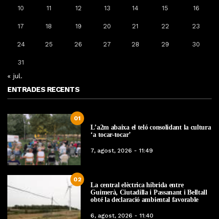
10
11
12
13
14
15
16
17
18
19
20
21
22
23
24
25
26
27
28
29
30
31
« jul.
ENTRADES RECENTS
01
L’a2m abaixa el teló consolidant la cultura
‘a tocar-tocar’
7, agost, 2026 - 11:49
02
La central elèctrica híbrida entre
Guimerà, Ciutadilla i Passanant i Belltall
obté la declaració ambiental favorable
6, agost, 2026 - 11:40