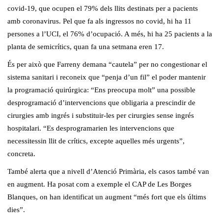
covid-19, que ocupen el 79% dels llits destinats per a pacients
amb coronavirus. Pel que fa als ingressos no covid, hi ha 11
persones a l’UCI, el 76% d’ocupació. A més, hi ha 25 pacients a la
planta de semicrítics, quan fa una setmana eren 17.
És per això que Farreny demana “cautela” per no congestionar el
sistema sanitari i reconeix que “penja d’un fil” el poder mantenir
la programació quirúrgica: “Ens preocupa molt” una possible
desprogramació d’intervencions que obligaria a prescindir de
cirurgies amb ingrés i substituir-les per cirurgies sense ingrés
hospitalari. “Es desprogramarien les intervencions que
necessitessin llit de crítics, excepte aquelles més urgents”,
concreta.
També alerta que a nivell d’Atenció Primària, els casos també van
en augment. Ha posat com a exemple el CAP de Les Borges
Blanques, on han identificat un augment “més fort que els últims
dies”.