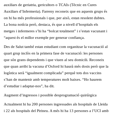
auxiliars de geriatria, gericultors o TCAIs (Tècnic en Cures
Auxiliars d’Infermeria). Farreny reconeix que en aquests grups és
on hi ha més professionals i que, per això, estan resolent dubtes.
La bona notícia però, destaca, és que a nivell d’hospitals els
metges i infermeres s’hi ha “bolcat totalment” i s’estan vacunant i
“aquest és el millor exemple per generar confiança.
Des de Salut també estan estudiant com organitzar la vacunació al
quart grup inclòs en la primera fase de vacunació: les persones
que són grans dependents i que viuen al seu domicili. Reconeix
que quan arribi la vacuna d’Oxford hi haurà més dosis però que la
logística serà “igualment complicada” perquè tots dos vaccins
s’han de mantenir amb temperatures molt baixes. “Ho haurem
d’estudiar i adaptar-nos”, ha dit.
Augment d’ingressos i possible desprogramació quirúrgica
Actualment hi ha 200 persones ingressades als hospitals de Lleida
i 22 als hospitals del Pirineu. A més hi ha 13 persones a l’UCI amb