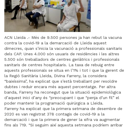
ACN Lleida .- Més de 9.500 persones ja han rebut la vacuna
contra la covid-19 a la demarcació de Lleida aquest
dimecres, quan s’inicia la vacunació a professionals sanitaris
dels CAP. Unes 4.000 són usuaris de residències i les altres
5.500 són treballadors de centres geriàtrics i professionals
sanitaris de centres hospitalaris. La taxa de rebuig entre
aquests professionals se situa en l’1% i tot i que la gerent de
la Regió Sanitària Lleida, Divina Farreny, la considera
“baixíssima”, ha explicat que s’està treballant per resoldre
dubtes i reduir encara més aquest percentatge. Per altra
banda, Farreny ha reconegut que la situació epidemiològica
d’aquest inici d’any és “preocupant i que “penja d’un fil” el
poder mantenir la programació quirúrgica a Lleida.
Farreny ha explicat que la primera setmana de desembre de
2020 es van registrat 378 contagis de covid-19 a la
demarcació i que la primera de gener la xifra va augmentar
fins als 719. “Si seguim així aquesta setmana podríem arribar