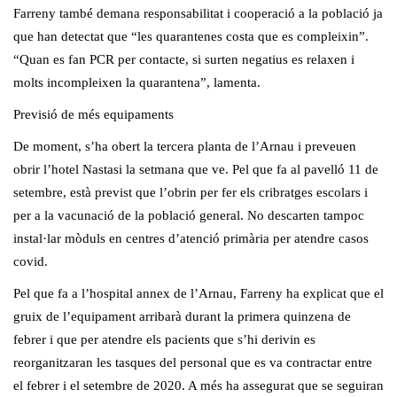
Farreny també demana responsabilitat i cooperació a la població ja
que han detectat que “les quarantenes costa que es compleixin”.
“Quan es fan PCR per contacte, si surten negatius es relaxen i
molts incompleixen la quarantena”, lamenta.
Previsió de més equipaments
De moment, s’ha obert la tercera planta de l’Arnau i preveuen
obrir l’hotel Nastasi la setmana que ve. Pel que fa al pavelló 11 de
setembre, està previst que l’obrin per fer els cribratges escolars i
per a la vacunació de la població general. No descarten tampoc
instal·lar mòduls en centres d’atenció primària per atendre casos
covid.
Pel que fa a l’hospital annex de l’Arnau, Farreny ha explicat que el
gruix de l’equipament arribarà durant la primera quinzena de
febrer i que per atendre els pacients que s’hi derivin es
reorganitzaran les tasques del personal que es va contractar entre
el febrer i el setembre de 2020. A més ha assegurat que se seguiran