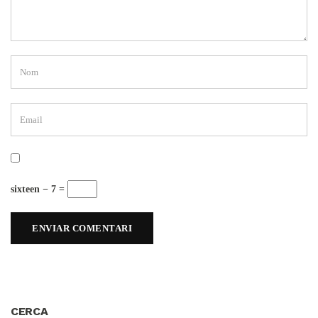
sixteen − 7 =
CERCA