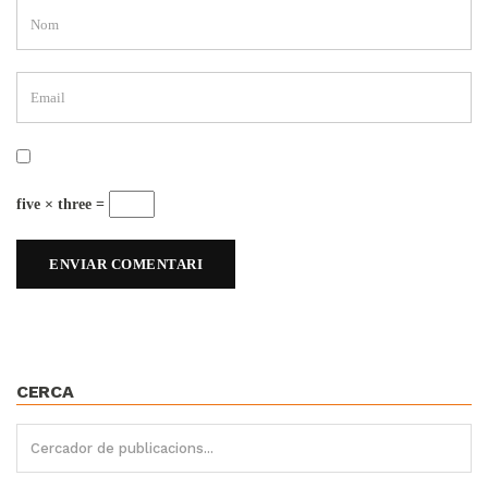
five × three =
CERCA