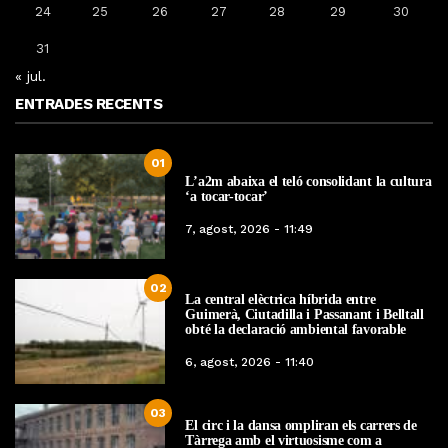
24
25
26
27
28
29
30
31
« jul.
ENTRADES RECENTS
01
L’a2m abaixa el teló consolidant la cultura
‘a tocar-tocar’
7, agost, 2026 - 11:49
02
La central elèctrica híbrida entre
Guimerà, Ciutadilla i Passanant i Belltall
obté la declaració ambiental favorable
6, agost, 2026 - 11:40
03
El circ i la dansa ompliran els carrers de
Tàrrega amb el virtuosisme com a