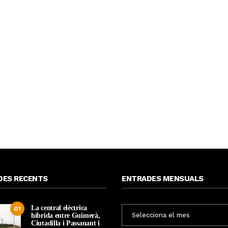
DES RECENTS
ENTRADES MENSUALS
La central elèctrica
ENTRADES
01
híbrida entre Guimerà,
MENSUALS
Ciutadilla i Passanant i