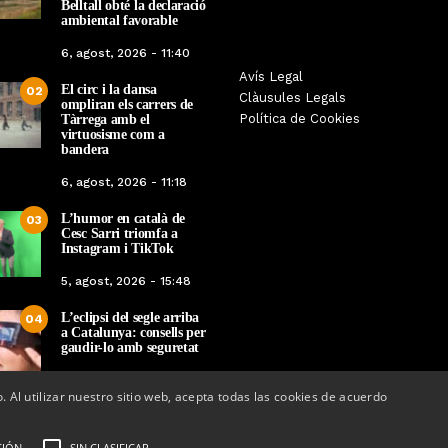
Belltall obté la declaració
ambiental favorable
6, agost, 2026 - 11:40
Les Gastrosàvies protagonitzen
Avís Legal
El respecte a la div
El circ i la dansa
02
una gran trobada al Món Sant
Clàusules Legals
protagonista de la 
ompliran els carrers de
Benet que referma el valor de la
Política de Cookies
Tàrrega amb el
Cinema Espiritual de
cuina tradicional
virtuosisme com a
bandera
Per
Tàrrega Telev
Per
Tàrrega Televisió
14, novembre, 2025 
6, agost, 2026 - 11:18
27, novembre, 2025 - 08:28
L’humor en català de
03
Cesc Sarri triomfa a
Instagram i TikTok
5, agost, 2026 - 15:48
L’eclipsi del segle arriba
04
a Catalunya: consells per
gaudir-lo amb seguretat
5, agost, 2026 - 08:37
o. Al utilizar nuestro sitio web, acepta todas las cookies de acuerdo
CIÓN
SIN CLASIFICAR