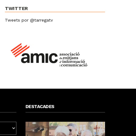
TWITTER
Tweets por @tarregatv
DESTACADES