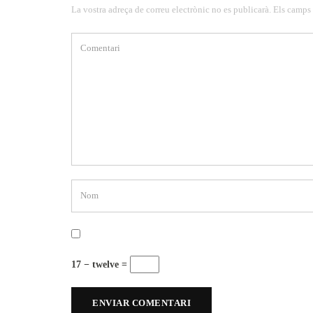
La vostra adreça de correu electrònic no es publicarà. Els camps
17 − twelve =