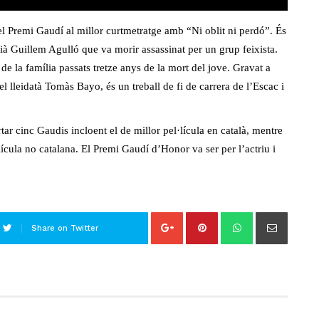
l Premi Gaudí al millor curtmetratge amb “Ni oblit ni perdó”. És
cià Guillem Agulló que va morir assassinat per un grup feixista.
de la família passats tretze anys de la mort del jove. Gravat a
l lleidatà Tomàs Bayo, és un treball de fi de carrera de l’Escac i
r cinc Gaudis incloent el de millor pel·lícula en català, mentre
lícula no catalana. El Premi Gaudí d’Honor va ser per l’actriu i
Share on Twitter