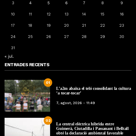
3
4
5
6
7
8
9
10
11
12
13
14
15
16
17
18
19
20
21
22
23
24
25
26
27
28
29
30
31
« jul.
ENTRADES RECENTS
01
L’a2m abaixa el teló consolidant la cultura
‘a tocar-tocar’
7, agost, 2026 - 11:49
02
La central elèctrica híbrida entre
Guimerà, Ciutadilla i Passanant i Belltall
obté la declaració ambiental favorable