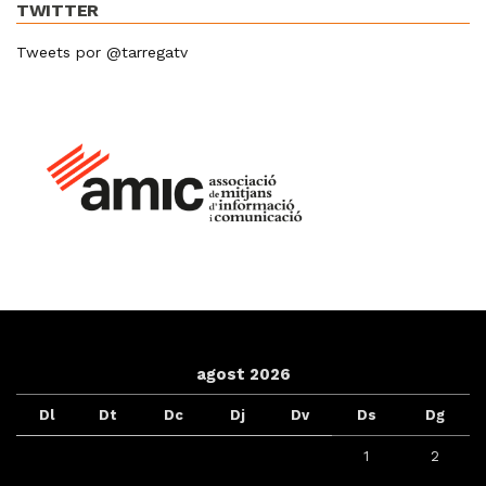
TWITTER
Tweets por @tarregatv
agost 2026
Dl
Dt
Dc
Dj
Dv
Ds
Dg
1
2