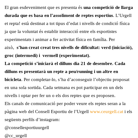
El gran esdeveniment que es presenta és
una competició de llarga
durada que es basa en l’assoliment de reptes esportius
. L’Urgell
et repta! està destinat a tot tipus d’edat i nivells de condició física
ja que la voluntat és establir interacció entre els esportistes
experimentats i animar a fer activitat física en família. Per
això,
s’han creat creat tres nivells de dificultat: verd (iniciació),
groc (intermedi) i vermell (experimentat).
La competició s’iniciarà el dilluns dia 21 de desembre.
Cada
dilluns es presentarà un repte a peu/running i un altre en
bicicleta
. Per completar-lo, s’ha d’aconseguir l’objectiu proposat
en una sola sortida. Cada setmana es pot participar en un dels
nivells i optar per fer un o els dos reptes que es proposen.
Els canals de comunicació per poder veure els reptes seran a la
pàgina web del Consell Esportiu de l’Urgell
www.ceurgell.cat
i els
següents perfils d’instagram:
@consellesportiuurgell
@cc_urgell