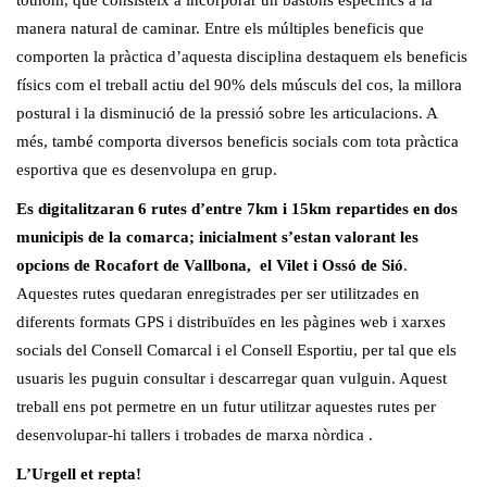
tothom, que consisteix a incorporar un bastons específics a la
manera natural de caminar. Entre els múltiples beneficis que
comporten la pràctica d’aquesta disciplina destaquem els beneficis
físics com el treball actiu del 90% dels músculs del cos, la millora
postural i la disminució de la pressió sobre les articulacions. A
més, també comporta diversos beneficis socials com tota pràctica
esportiva que es desenvolupa en grup.
Es digitalitzaran 6 rutes d’entre 7km i 15km repartides en dos
municipis de la comarca; inicialment s’estan valorant les
opcions de Rocafort de Vallbona, el Vilet i Ossó de Sió
.
Aquestes rutes quedaran enregistrades per ser utilitzades en
diferents formats GPS i distribuïdes en les pàgines web i xarxes
socials del Consell Comarcal i el Consell Esportiu, per tal que els
usuaris les puguin consultar i descarregar quan vulguin. Aquest
treball ens pot permetre en un futur utilitzar aquestes rutes per
desenvolupar-hi tallers i trobades de marxa nòrdica .
L’Urgell et repta!