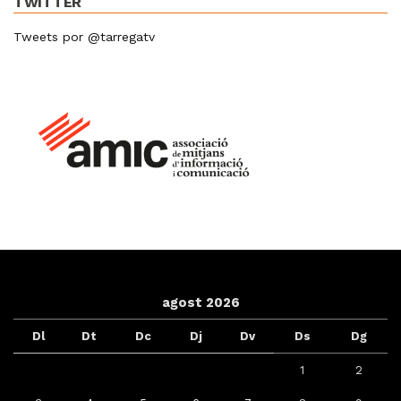
TWITTER
Tweets por @tarregatv
agost 2026
Dl
Dt
Dc
Dj
Dv
Ds
Dg
1
2