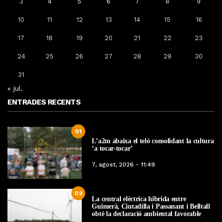
3
4
5
6
7
8
9
10
11
12
13
14
15
16
17
18
19
20
21
22
23
24
25
26
27
28
29
30
31
« jul.
ENTRADES RECENTS
01
L’a2m abaixa el teló consolidant la cultura
‘a tocar-tocar’
7, agost, 2026 - 11:49
02
La central elèctrica híbrida entre
Guimerà, Ciutadilla i Passanant i Belltall
obté la declaració ambiental favorable