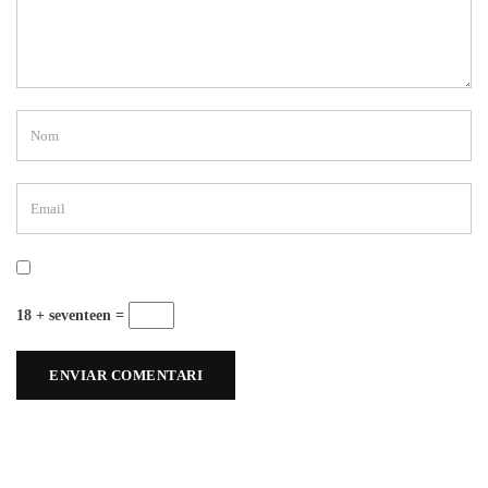
18 + seventeen =