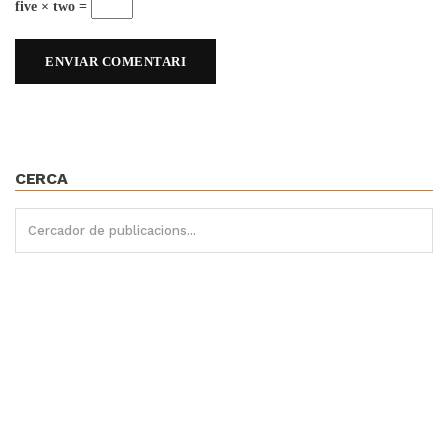
five × two =
CERCA