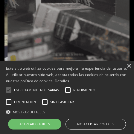
×
Este sitio web utiliza cookies para mejorar la experiencia del usuario.
Al utilizar nuestro sitio web, acepta todas las cookies de acuerdo con
s
La botiga L’K de Balaguer es converteix en nou punt
nuestra política de cookies.
Detalles
de referència de Warhammer a Lleida
ESTRICTAMENTE NECESARIAS
RENDIMIENTO
Per
Tàrrega Televisió
22, abril, 2026 - 08:10
ORIENTACIÓN
SIN CLASIFICAR
MOSTRAR DETALLES
ACEPTAR COOKIES
NO ACEPTAR COOKIES
Correu electrònic:
info@tarrega.tv
Telèfons: 648 45 71 14 | 669 32 28 46
© 2025 AUDIOVISUALS TÀRREGA S.L. Tots els drets reservats.