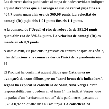
Les darreres dades publicades al mapa de dadescovid.cat indiquen
aquest divendres que a Tàrrega el risc de rebrot puja fins els
404,7 punts quan ahir era de 369,98 punts. La velocitat de
contagi (Rt) puja dels 1,01 punts fins els 1,1 punts
.
A la comarca de
l’Urgell el risc de rebrot és de 391,24 punts
quan ahir era de 396,64 punts. La velocitat de contagi (Rt) es
manté en els 0,9 punts
.
A data d’avui, els pacients ingressats en centres hospitalaris són 7,
i
les defuncions a la comarca des de l’inici de la pandèmia són
36
.
El Procicat ha confirmat aquest dijous que
Catalunya no
avançarà de tram dilluns per un “canvi brucs dels indicadors”,
segons ha explicat la consellera de Salut, Alba Vergés
. “Per
responsabilitat ens quedem en el tram 1”, ha indicat Vergés, que
ha parlat d’un “creixement sobtat” dels paràmetres, passant de
0,78 a 0,92 en quatre dies a Catalunya.
La consellera ha