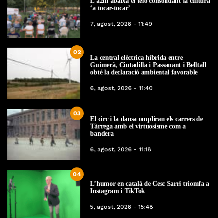
L’a2m abaixa el teló consolidant la cultura
‘a tocar-tocar’
7, agost, 2026 - 11:49
02
La central elèctrica híbrida entre
Guimerà, Ciutadilla i Passanant i Belltall
obté la declaració ambiental favorable
6, agost, 2026 - 11:40
03
El circ i la dansa ompliran els carrers de
Tàrrega amb el virtuosisme com a
bandera
6, agost, 2026 - 11:18
04
L’humor en català de Cesc Sarri triomfa a
Instagram i TikTok
5, agost, 2026 - 15:48