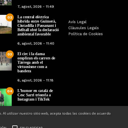
7, agost, 2026 - 11:49
La central elèctrica
02
híbrida entre Guimerà,
Les Gastrosàvies protagonitzen
Avís Legal
El respecte a la div
Ciutadilla i Passanant i
una gran trobada al Món Sant
Clàusules Legals
protagonista de la M
Belltall obté la declaració
Benet que referma el valor de la
Política de Cookies
ambiental favorable
Cinema Espiritual de
cuina tradicional
6, agost, 2026 - 11:40
Per
Tàrrega Televi
Per
Tàrrega Televisió
14, novembre, 2025 
El circ i la dansa
27, novembre, 2025 - 08:28
03
ompliran els carrers de
Tàrrega amb el
virtuosisme com a
bandera
6, agost, 2026 - 11:18
L’humor en català de
04
Cesc Sarri triomfa a
Instagram i TikTok
5, agost, 2026 - 15:48
o. Al utilizar nuestro sitio web, acepta todas las cookies de acuerdo
CIÓN
SIN CLASIFICAR