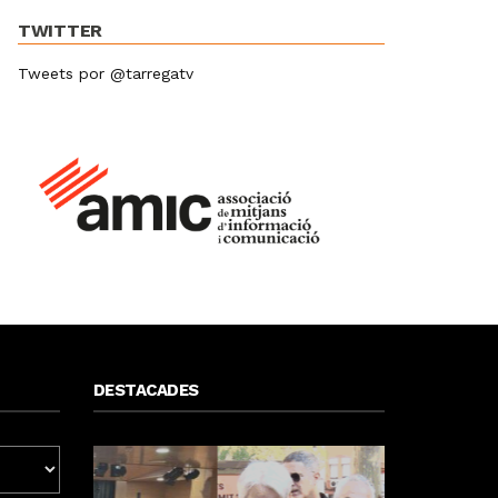
TWITTER
Tweets por @tarregatv
DESTACADES