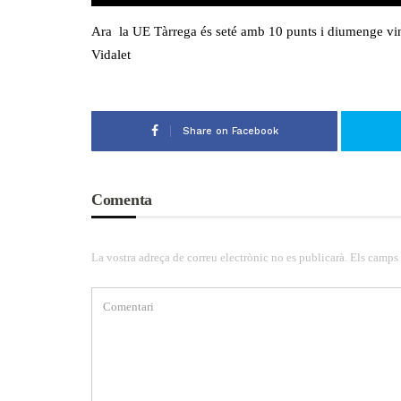
Ara la UE Tàrrega és seté amb 10 punts i diumenge vin
Vidalet
Share on Facebook
Comenta
La vostra adreça de correu electrònic no es publicarà. Els camps