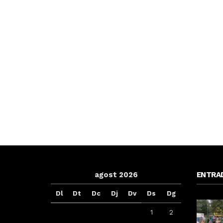
agost 2026
ENTRA
Dl
Dt
Dc
Dj
Dv
Ds
Dg
1
2