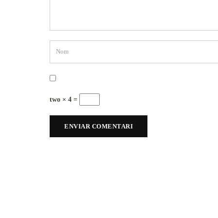
two × 4 =