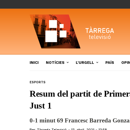
INICI
NOTÍCIES
L’URGELL
PAÍS
OPI
ESPORTS
Resum del partit de Primer
Just 1
0-1 minut 69 Francesc Barreda Gonzale
Per
Tàrrega Televisió
13, abril, 2021 - 13:58