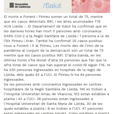
El morts a Ponent i Pirineu sumen un total de 75, mentre
que els casos detectats 991, i les altes acumulades 176
ACN Lleida .- El Departament de Salut ha confirmat que en
les darreres hores han mort 5 persones amb coronavirus
SARS-CoV-2 a la Regió Sanitària de Lleida i 1 persona a la de
l’Alt Pirineu i Aran. També ha confirmat 25 casos positius
nous a Ponent i 5 al Pirineu. Les morts des de l’inici de la
pandèmia al conjunt de la demarcació són un total de 75
mentre que els casos positius 991. D’altra banda, en les
últimes hores s’ha donat d’alta 24 persones que fan que la
xifra total de casos que han superat el covid-19 siguin 176. Hi
ha 230 persones ingressades en hospitals de la regió de
Lleida, dels quals 43 a l’UCI. Al Pirineu hi ha 44 persones
ingressades.
De les persones amb coronavirus ingressades en centres
hospitalaris de la Regió Sanitària de Lleida, 145 es troben a
l’Hospital Universitari Arnau de Vilanova; 102 estan estables a
planta i 43 a l’UCI. 38 persones estan ingressades a
l’Hospital Universitari de Santa Maria de Lleida, 30 de les
quals estables a planta i 8 es troben a l’UCI. 47 persones
estan ingressades en centres privats, totes estables a planta.