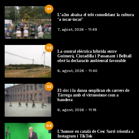
01
L’a2m abaixa el teló consolidant la cultura
‘a tocar-tocar’
7, agost, 2026 - 11:49
02
La central elèctrica híbrida entre
Guimerà, Ciutadilla i Passanant i Belltall
obté la declaració ambiental favorable
6, agost, 2026 - 11:40
03
El circ i la dansa ompliran els carrers de
Tàrrega amb el virtuosisme com a
bandera
6, agost, 2026 - 11:18
04
L’humor en català de Cesc Sarri triomfa a
Instagram i TikTok