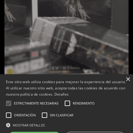
×
Este sitio web utiliza cookies para mejorar la experiencia del usuario.
Al utilizar nuestro sitio web, acepta todas las cookies de acuerdo con
s
La botiga L’K de Balaguer es converteix en nou punt
nuestra política de cookies.
Detalles
de referència de Warhammer a Lleida
ESTRICTAMENTE NECESARIAS
RENDIMIENTO
Per
Tàrrega Televisió
22, abril, 2026 - 08:10
ORIENTACIÓN
SIN CLASIFICAR
MOSTRAR DETALLES