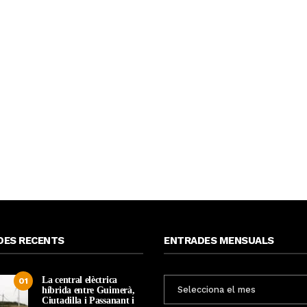
DES RECENTS
ENTRADES MENSUALS
La central elèctrica
ENTRADES
01
híbrida entre Guimerà,
MENSUALS
Ciutadilla i Passanant i