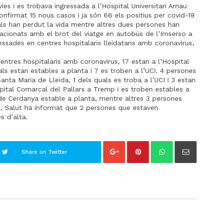
s i es trobava ingressada a l’Hospital Universitari Arnau
firmat 15 nous casos i ja són 66 els positius per covid-19
ls han perdut la vida mentre altres dues persones han
lacionats amb el brot del viatge en autobús de l’Imserso a
ssades en centres hospitalaris lleidatans amb coronavirus,
ntres hospitalaris amb coronavirus, 17 estan a l’Hospital
als estan estables a planta i 7 es troben a l’UCI. 4 persones
anta Maria de Lleida, 1 dels quals es troba a l’UCI i 3 estan
spital Comarcal del Pallars a Tremp i es troben estables a
 de Cerdanya estable a planta, mentre altres 3 persones
a, Salut ha informat que 2 persones que estaven
s d’alta.
Share on Twitter