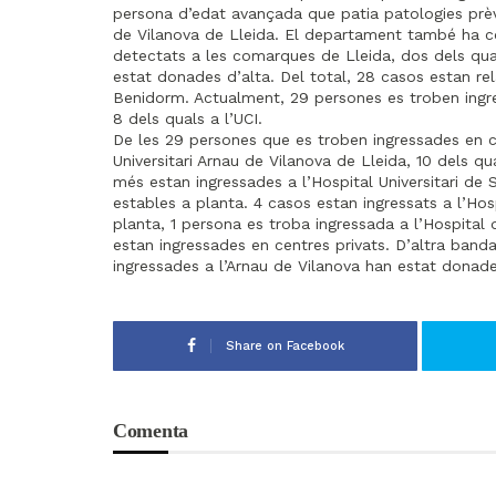
persona d’edat avançada que patia patologies prèvie
de Vilanova de Lleida. El departament també ha con
detectats a les comarques de Lleida, dos dels qua
estat donades d’alta. Del total, 28 casos estan re
Benidorm. Actualment, 29 persones es troben ingre
8 dels quals a l’UCI.
De les 29 persones que es troben ingressades en ce
Universitari Arnau de Vilanova de Lleida, 10 dels qu
més estan ingressades a l’Hospital Universitari de S
estables a planta. 4 casos estan ingressats a l’Ho
planta, 1 persona es troba ingressada a l’Hospital
estan ingressades en centres privats. D’altra band
ingressades a l’Arnau de Vilanova han estat donade
Share on Facebook
Comenta