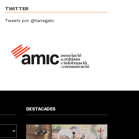
TWITTER
Tweets por @tarregatv
DESTACADES