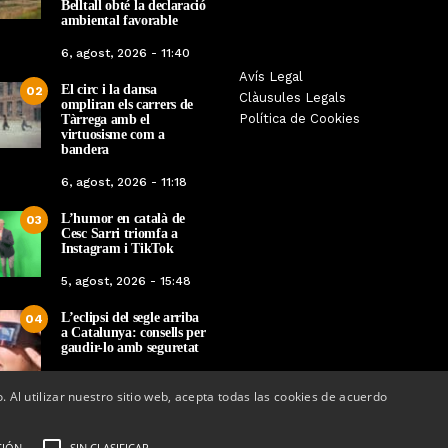
Belltall obté la declaració
ambiental favorable
6, agost, 2026 - 11:40
Les Gastrosàvies protagonitzen
Avís Legal
El respecte a la div
El circ i la dansa
02
una gran trobada al Món Sant
Clàusules Legals
protagonista de la M
ompliran els carrers de
Benet que referma el valor de la
Política de Cookies
Tàrrega amb el
Cinema Espiritual de
cuina tradicional
virtuosisme com a
bandera
Per
Tàrrega Televi
Per
Tàrrega Televisió
14, novembre, 2025 
6, agost, 2026 - 11:18
27, novembre, 2025 - 08:28
L’humor en català de
03
Cesc Sarri triomfa a
Instagram i TikTok
5, agost, 2026 - 15:48
L’eclipsi del segle arriba
04
a Catalunya: consells per
gaudir-lo amb seguretat
5, agost, 2026 - 08:37
o. Al utilizar nuestro sitio web, acepta todas las cookies de acuerdo
CIÓN
SIN CLASIFICAR