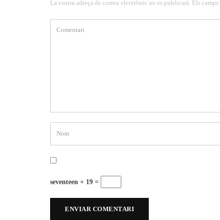
La vostra adreça de correu electrònic no es publicarà. Els camps
seventeen + 19 =