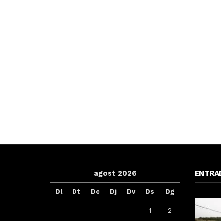
agost 2026
ENTRA
Dl
Dt
Dc
Dj
Dv
Ds
Dg
1
2