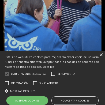
×
Este sitio web utiliza cookies para mejorar la experiencia del usuario.
Al utilizar nuestro sitio web, acepta todas las cookies de acuerdo con
a
nuestra política de cookies.
Detalles
Tàrrega celebra la 25a Fira del Medi Ambient
ESTRICTAMENTE NECESARIAS
RENDIMIENTO
Per
Tàrrega Televisió
18, octubre, 2025 - 12:26
ORIENTACIÓN
SIN CLASIFICAR
MOSTRAR DETALLES
ACEPTAR COOKIES
NO ACEPTAR COOKIES
Correu electrònic:
info@tarrega.tv
Telèfons: 648 45 71 14 | 669 32 28 46