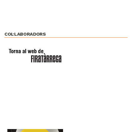
COL·LABORADORS