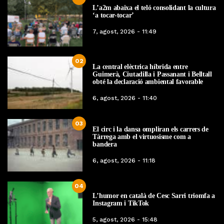
L’a2m abaixa el teló consolidant la cultura
‘a tocar-tocar’
7, agost, 2026 - 11:49
02
La central elèctrica híbrida entre
Guimerà, Ciutadilla i Passanant i Belltall
obté la declaració ambiental favorable
6, agost, 2026 - 11:40
03
El circ i la dansa ompliran els carrers de
Tàrrega amb el virtuosisme com a
bandera
6, agost, 2026 - 11:18
04
L’humor en català de Cesc Sarri triomfa a
Instagram i TikTok
5, agost, 2026 - 15:48