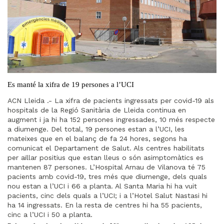
Es manté la xifra de 19 persones a l’UCI
ACN Lleida .- La xifra de pacients ingressats per covid-19 als
hospitals de la Regió Sanitària de Lleida continua en
augment i ja hi ha 152 persones ingressades, 10 més respecte
a diumenge. Del total, 19 persones estan a l’UCI, les
mateixes que en el balanç de fa 24 hores, segons ha
comunicat el Departament de Salut. Als centres habilitats
per aïllar positius que estan lleus o són asimptomàtics es
mantenen 87 persones. L’Hospital Arnau de Vilanova té 75
pacients amb covid-19, tres més que diumenge, dels quals
nou estan a l’UCI i 66 a planta. Al Santa Maria hi ha vuit
pacients, cinc dels quals a l’UCI; i a l’Hotel Salut Nastasi hi
ha 14 ingressats. En la resta de centres hi ha 55 pacients,
cinc a l’UCI i 50 a planta.