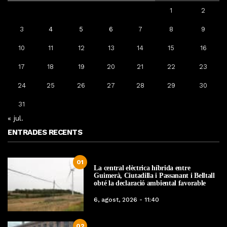
1
2
3
4
5
6
7
8
9
10
11
12
13
14
15
16
17
18
19
20
21
22
23
24
25
26
27
28
29
30
31
« jul.
ENTRADES RECENTS
01
La central elèctrica híbrida entre
Guimerà, Ciutadilla i Passanant i Belltall
obté la declaració ambiental favorable
6, agost, 2026 - 11:40
02