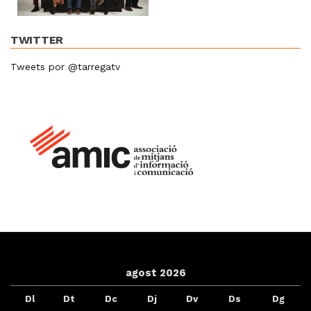
TWITTER
Tweets por @tarregatv
agost 2026
Dl
Dt
Dc
Dj
Dv
Ds
Dg