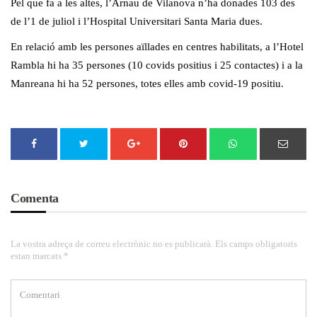
Pel que fa a les altes, l’Arnau de Vilanova n’ha donades 103 des
de l’1 de juliol i l’Hospital Universitari Santa Maria dues.
En relació amb les persones aïllades en centres habilitats, a l’Hotel
Rambla hi ha 35 persones (10 covids positius i 25 contactes) i a la
Manreana hi ha 52 persones, totes elles amb covid-19 positiu.
Comenta
La vostra adreça de correu electrònic no es publicarà. Els camps obligatoris
estan marcats *