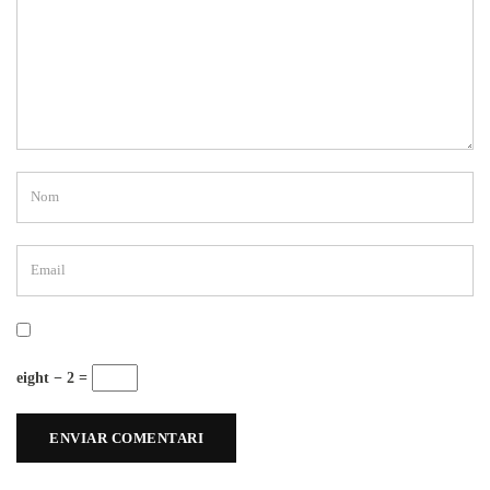
eight − 2 =