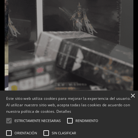
×
Este sitio web utiliza cookies para mejorar la experiencia del usuario.
Al utilizar nuestro sitio web, acepta todas las cookies de acuerdo con
s
La botiga L’K de Balaguer es converteix en nou punt
nuestra política de cookies.
Detalles
de referència de Warhammer a Lleida
ESTRICTAMENTE NECESARIAS
RENDIMIENTO
Per
Tàrrega Televisió
22, abril, 2026 - 08:10
ORIENTACIÓN
SIN CLASIFICAR