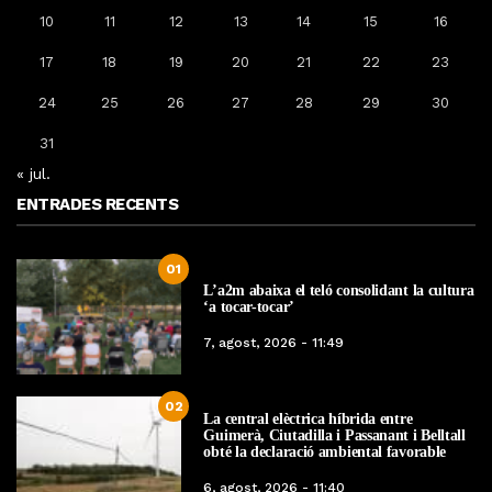
10
11
12
13
14
15
16
17
18
19
20
21
22
23
24
25
26
27
28
29
30
31
« jul.
ENTRADES RECENTS
01
L’a2m abaixa el teló consolidant la cultura
‘a tocar-tocar’
7, agost, 2026 - 11:49
02
La central elèctrica híbrida entre
Guimerà, Ciutadilla i Passanant i Belltall
obté la declaració ambiental favorable
6, agost, 2026 - 11:40