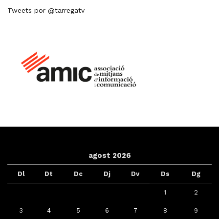
Tweets por @tarregatv
agost 2026
Dl
Dt
Dc
Dj
Dv
Ds
Dg
1
2
3
4
5
6
7
8
9