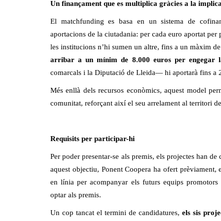
Un finançament que es multiplica gràcies a la implic
El matchfunding es basa en un sistema de cofinan
aportacions de la ciutadania: per cada euro aportat pe
les institucions n’hi sumen un altre, fins a un màxim 
arribar a un mínim de 8.000 euros per engegar la
comarcals i la Diputació de Lleida— hi aportarà fins a 
Més enllà dels recursos econòmics, aquest model perme
comunitat, reforçant així el seu arrelament al territori d
Requisits per participar-hi
Per poder presentar-se als premis, els projectes han 
aquest objectiu, Ponent Coopera ha ofert prèviament, en
en línia per acompanyar els futurs equips promotors 
optar als premis.
Un cop tancat el termini de candidatures,
els sis pro