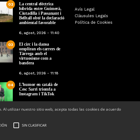
La central elèctrica
02
híbrida entre Guimerà,
Tàrrega farà bategar la història
Avís Legal
Tàrrega edita un llibr
Ciutadilla i Passanant i
amb l’estrena de “Lo Pedrafoc”,
Clàusules Legals
història dels gegants d
Belltall obté la declaració
la nova bèstia festiva de
Política de Cookies
ambiental favorable
en el marc de la Fes
Guixanet
6, agost, 2026 - 11:40
Per
Tàrrega Televi
Per
Tàrrega Televisió
12, maig, 2026 - 0
El circ i la dansa
12, maig, 2026 - 09:29
03
ompliran els carrers de
Tàrrega amb el
virtuosisme com a
bandera
6, agost, 2026 - 11:18
L’humor en català de
04
Cesc Sarri triomfa a
Instagram i TikTok
5, agost, 2026 - 15:48
o. Al utilizar nuestro sitio web, acepta todas las cookies de acuerdo
CIÓN
SIN CLASIFICAR
ectrònic:
info@tarrega.tv
 648 45 71 14 | 669 32 28 46
AUDIOVISUALS TÀRREGA S.L. Tots els