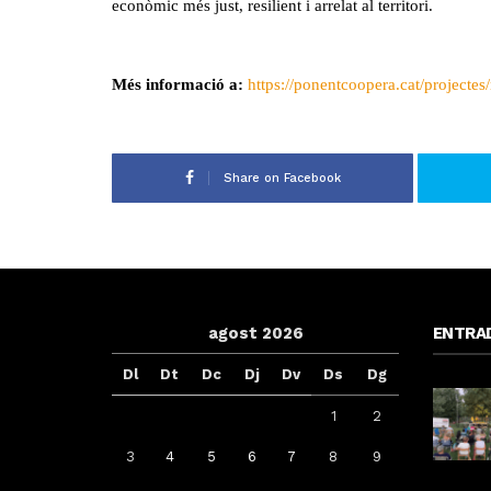
econòmic més just, resilient i arrelat al territori.
Més informació a:
https://ponentcoopera.cat/projectes/
Share on Facebook
agost 2026
ENTRA
Dl
Dt
Dc
Dj
Dv
Ds
Dg
1
2
3
4
5
6
7
8
9