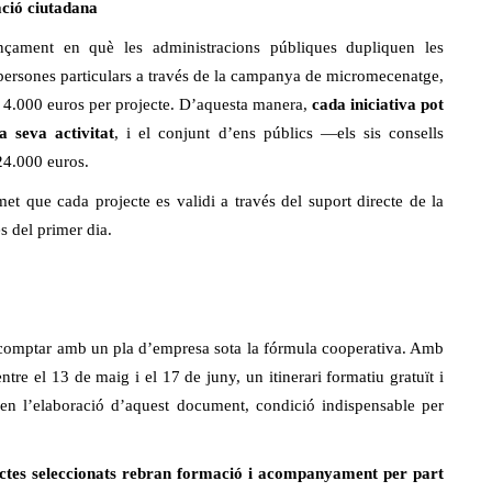
ació ciutadana
çament en què les administracions públiques dupliquen les
r persones particulars a través de la campanya de micromecenatge,
de 4.000 euros per projecte. D’aquesta manera,
cada iniciativa pot
 seva activitat
, i el conjunt d’ens públics —els sis consells
24.000 euros.
t que cada projecte es validi a través del suport directe de la
es del primer dia.
de comptar amb un pla d’empresa sota la fórmula cooperativa. Amb
tre el 13 de maig i el 17 de juny, un itinerari formatiu gratuït i
en l’elaboració d’aquest document, condició indispensable per
jectes seleccionats rebran formació i acompanyament per part