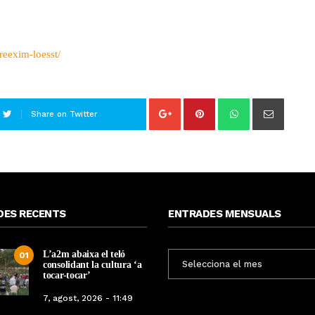
reexim-loesst/
Share on Twitter
DES RECENTS
ENTRADES MENSUALS
L’a2m abaixa el teló
ENTRADES
01
consolidant la cultura ‘a
MENSUALS
tocar-tocar’
7, agost, 2026 - 11:49