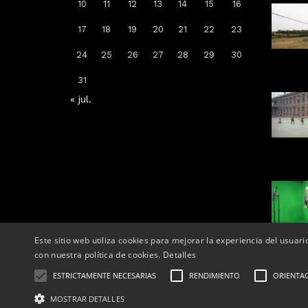
10
11
12
13
14
15
16
Arrenca la campanya de
17
18
19
20
21
22
23
vacunació: a qui li toca la de la
grip, COVID-19 o totes dues
24
25
26
27
28
29
30
Per
Tàrrega Televisió
31
14, octubre, 2025 - 08:04
« jul.
Este sitio web utiliza cookies para mejorar la experiencia del usuari
con nuestra política de cookies.
Detalles
ESTRICTAMENTE NECESARIAS
RENDIMIENTO
ORIENTA
Correu el
Telèfons:
MOSTRAR DETALLES
© 2025 