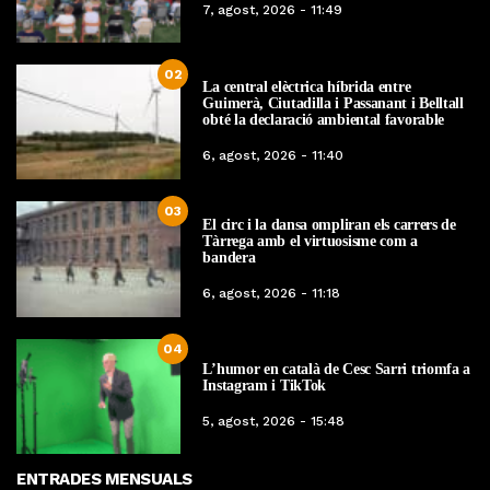
7, agost, 2026 - 11:49
02
La central elèctrica híbrida entre
Guimerà, Ciutadilla i Passanant i Belltall
obté la declaració ambiental favorable
6, agost, 2026 - 11:40
03
El circ i la dansa ompliran els carrers de
Tàrrega amb el virtuosisme com a
bandera
6, agost, 2026 - 11:18
04
L’humor en català de Cesc Sarri triomfa a
Instagram i TikTok
5, agost, 2026 - 15:48
ENTRADES MENSUALS