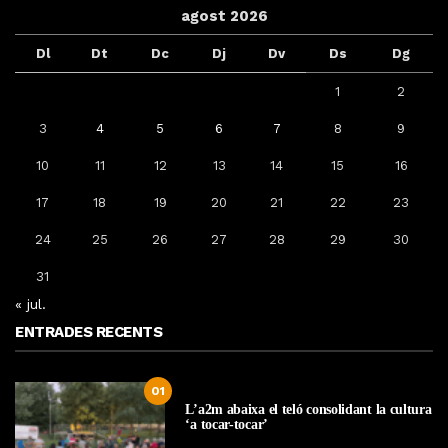
agost 2026
Dl
Dt
Dc
Dj
Dv
Ds
Dg
1
2
3
4
5
6
7
8
9
10
11
12
13
14
15
16
17
18
19
20
21
22
23
24
25
26
27
28
29
30
31
« jul.
ENTRADES RECENTS
01
L’a2m abaixa el teló consolidant la cultura
‘a tocar-tocar’