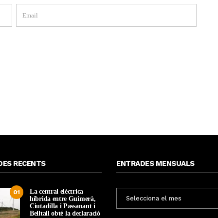
DES RECENTS
ENTRADES MENSUALS
La central elèctrica
ENTRADES
01
híbrida entre Guimerà,
MENSUALS
Ciutadilla i Passanant i
Belltall obté la declaració