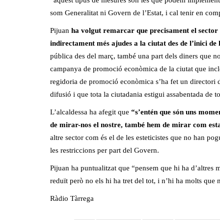
“aquest tipus de mesures són les que podem implementa
som Generalitat ni Govern de l’Estat, i cal tenir en com
Pijuan
ha volgut remarcar que precisament el sector d
indirectament més ajudes a la ciutat des de l’inici d
pública des del març, també una part dels diners que no
campanya de promoció econòmica de la ciutat que incloï
regidoria de promoció econòmica s’ha fet un directori de
difusió i que tota la ciutadania estigui assabentada de to
L’alcaldessa ha afegit que
“s’entén que són uns moments
de mirar-nos el nostre, també hem de mirar com estan
altre sector com és el de les esteticistes que no han pog
les restriccions per part del Govern.
Pijuan ha puntualitzat que “pensem que hi ha d’altres 
reduït però no els hi ha tret del tot, i n’hi ha molts que
Ràdio Tàrrega