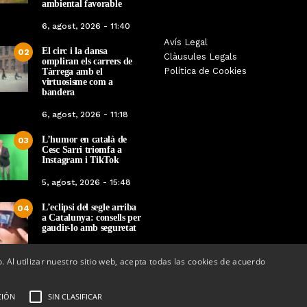
ambiental favorable
6, agost, 2026 - 11:40
Les Gastrosàvies protagonitzen
Avís Legal
El respecte a la div
El circ i la dansa
02
una gran trobada al Món Sant
Clàusules Legals
protagonista de la M
ompliran els carrers de
Benet que referma el valor de la
Política de Cookies
Tàrrega amb el
Cinema Espiritual de
cuina tradicional
virtuosisme com a
bandera
Per
Tàrrega Televi
Per
Tàrrega Televisió
14, novembre, 2025 
6, agost, 2026 - 11:18
27, novembre, 2025 - 08:28
L’humor en català de
03
Cesc Sarri triomfa a
Instagram i TikTok
5, agost, 2026 - 15:48
L’eclipsi del segle arriba
04
a Catalunya: consells per
gaudir-lo amb seguretat
5, agost, 2026 - 08:37
o. Al utilizar nuestro sitio web, acepta todas las cookies de acuerdo
CIÓN
SIN CLASIFICAR