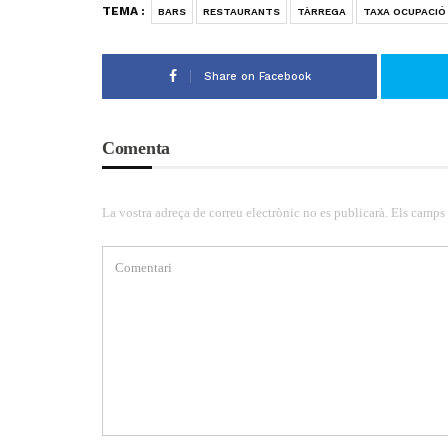
TEMA :
BARS
RESTAURANTS
TÀRREGA
TAXA OCUPACIÓ
Share on Facebook
Comenta
La vostra adreça de correu electrònic no es publicarà. Els camps