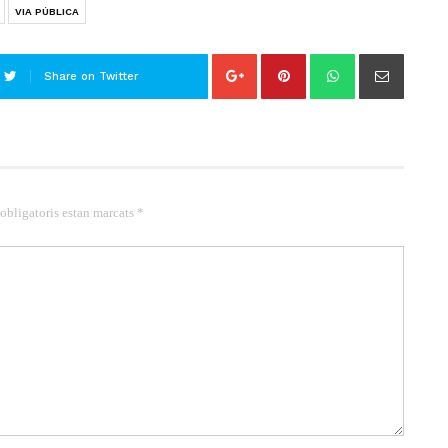
VIA PÚBLICA
Share on Twitter
 obligatoris estan marcats *