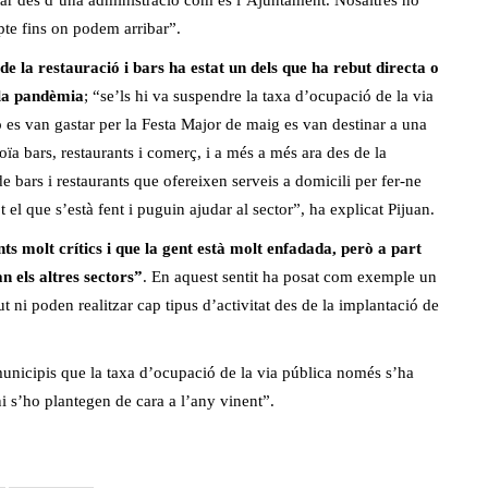
r des d’una administració com és l’Ajuntament. Nosaltres no
pte fins on podem arribar”.
e la restauració i bars ha estat un dels que ha rebut directa o
e la pandèmia
; “se’ls hi va suspendre la taxa d’ocupació de la via
 es van gastar per la Festa Major de maig es van destinar a una
a bars, restaurants i comerç, i a més a més ara des de la
 bars i restaurants que ofereixen serveis a domicili per fer-ne
t el que s’està fent i puguin ajudar al sector”, ha explicat Pijuan.
 molt crítics i que la gent està molt enfadada, però a part
 els altres sectors”
. En aquest sentit ha posat com exemple un
ut ni poden realitzar cap tipus d’activitat des de la implantació de
municipis que la taxa d’ocupació de la via pública només s’ha
 ni s’ho plantegen de cara a l’any vinent”.