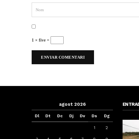
1 × five =
agost 2026
ENTRA
Dl
Dt
Dc
Dj
Dv
Ds
Dg
1
2