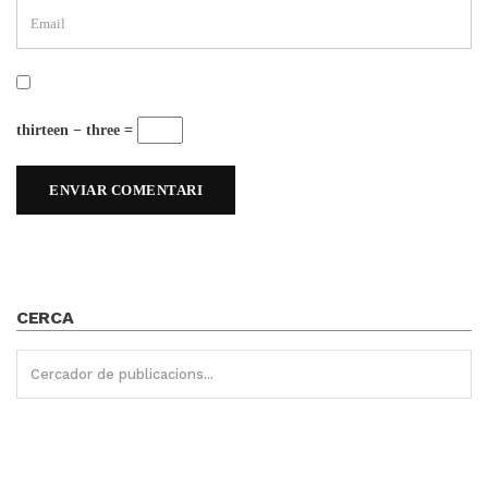
thirteen − three =
CERCA