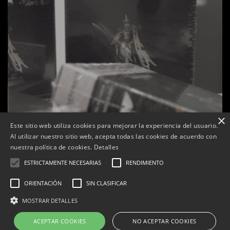
×
Este sitio web utiliza cookies para mejorar la experiencia del usuario.
Al utilizar nuestro sitio web, acepta todas las cookies de acuerdo con
nuestra política de cookies.
Detalles
ESTRICTAMENTE NECESARIAS
RENDIMIENTO
ORIENTACIÓN
SIN CLASIFICAR
s
La botiga L’K de Balaguer es converteix en nou punt
MOSTRAR DETALLES
de referència de Warhammer a Lleida
ACEPTAR COOKIES
NO ACEPTAR COOKIES
Per
Tàrrega Televisió
22, abril, 2026 - 08:10