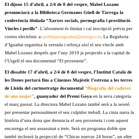
El dijous 15 d’abril, a 2/4 de 8 del vespre, Mabel Lozano
pronunciarà a la Biblioteca Germanes Güell de Tàrrega la
conferència titulada “Xarxes socials, pornografia i prostitució.
Vincles i perills”
. L’aforament és limitat i cal inscripció prèvia per
correu electrònic a:
politiquesigualtat@tarrega.cat
. La Regidoria
d’Igualtat organitza la xerrada i reforça així el seu vincle amb
Mabel Lozano després que l’any 2019 ja projectés a la capital de
l’Urgell el seu documental “El proxeneta”.
El dissabte 17 d’abril, a 2/4 de 8 del vespre, l’Institut Català de
les Dones portarà fins a Cinemes Majèstic l’estrena a les terres
de Lleida del curtmetratge documental
“Biografía del cadáver
de una mujer”
, guanyador del Premi Goya
en la seva categoria
el març passat. La directora Mabel Lozano també serà a la sessió
per presentar personalment el seu colpidor treball. La cinta narra la
història d’una dona que denuncia el seu proxeneta i com aquest
encarrega el seu assassinat a trets. Serà un programa doble que
també inclourà la projecció de “Chicas nuevas 24 horas”, un altre