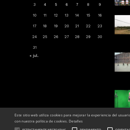
3
4
5
6
7
8
9
10
11
12
13
14
15
16
Arrenca la campanya de
17
18
19
20
21
22
23
vacunació: a qui li toca la de la
grip, COVID-19 o totes dues
24
25
26
27
28
29
30
Per
Tàrrega Televisió
31
14, octubre, 2025 - 08:04
« jul.
Este sitio web utiliza cookies para mejorar la experiencia del usuari
con nuestra política de cookies.
Detalles
ESTRICTAMENTE NECESARIAS
RENDIMIENTO
ORIENTA