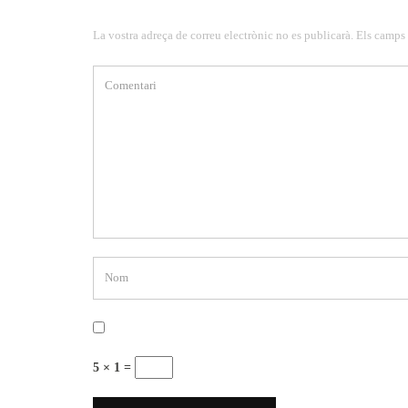
La vostra adreça de correu electrònic no es publicarà. Els camps
5 × 1 =