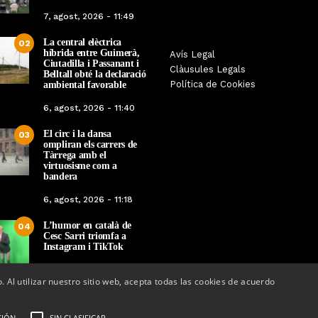
7, agost, 2026 - 11:49
La central elèctrica
02
híbrida entre Guimerà,
Tàrrega farà bategar la història
Avís Legal
Tàrrega edita un llibr
Ciutadilla i Passanant i
amb l’estrena de “Lo Pedrafoc”,
Clàusules Legals
història dels gegants d
Belltall obté la declaració
la nova bèstia festiva de
Política de Cookies
ambiental favorable
en el marc de la Fes
Guixanet
6, agost, 2026 - 11:40
Per
Tàrrega Televi
Per
Tàrrega Televisió
12, maig, 2026 - 0
El circ i la dansa
12, maig, 2026 - 09:29
03
ompliran els carrers de
Tàrrega amb el
virtuosisme com a
bandera
6, agost, 2026 - 11:18
L’humor en català de
04
Cesc Sarri triomfa a
Instagram i TikTok
5, agost, 2026 - 15:48
o. Al utilizar nuestro sitio web, acepta todas las cookies de acuerdo
CIÓN
SIN CLASIFICAR