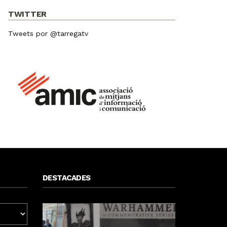
TWITTER
Tweets por @tarregatv
DESTACADES