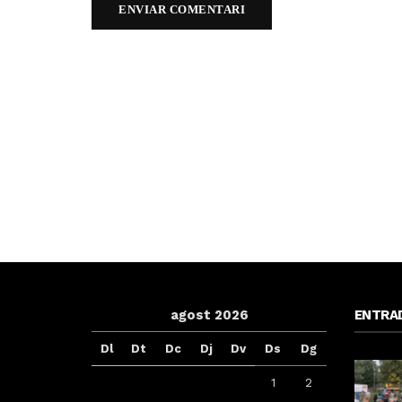
agost 2026
ENTRA
Dl
Dt
Dc
Dj
Dv
Ds
Dg
1
2