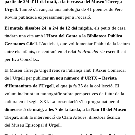
partir de 2/4 d’11 del matí, a la terrassa del Museu Tàrrega
Urgell
. També s’avançarà una antologia de 41 poemes de Pere
Rovira publicada expressament per a l’ocasió.
El mateix dissabte 24, a 2/4 de 12 del migdia
, els petits de casa
tindran una cita amb
l’Hora del Conte a la Biblioteca Pública
Germanes Güell
. L’activitat, que vol fomentar l’hàbit de la lectura
entre els infants, se centrarà en el relat
El drac del riu
escenificat
per Eva González.
El Museu Tàrrega Urgell renova l’aliança amb l’Arxiu Comarcal
de l’Urgell per publicar
un nou número d’URTX – Revista
d’Humanitats de l’Urgell
, el que ja fa 35 de la col·lecció. El
volum inclourà un monogràfic sobre perspectives de futur de la
cultura en el segle XXI. La presentació s’ha programat per al
dimecres 5 de maig, a les 7 de la tarda, a la Nau 18 del Museu
Trepat
, amb la intervenció de Clara Arbués, directora tècnica
del Museu Episcopal d’Urgell.