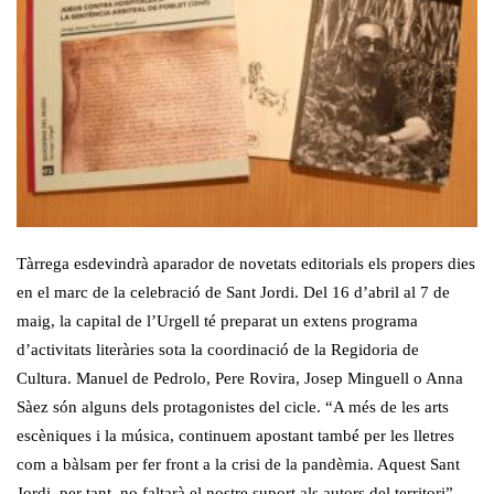
Tàrrega esdevindrà aparador de novetats editorials els propers dies
en el marc de la celebració de Sant Jordi. Del 16 d’abril al 7 de
maig, la capital de l’Urgell té preparat un extens programa
d’activitats literàries sota la coordinació de la Regidoria de
Cultura. Manuel de Pedrolo, Pere Rovira, Josep Minguell o Anna
Sàez són alguns dels protagonistes del cicle. “A més de les arts
escèniques i la música, continuem apostant també per les lletres
com a bàlsam per fer front a la crisi de la pandèmia. Aquest Sant
Jordi, per tant, no faltarà el nostre suport als autors del territori”,