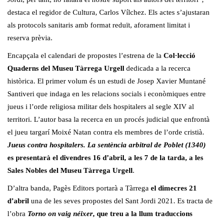
destaca el regidor de Cultura, Carlos Vílchez. Els actes s’ajustaran
als protocols sanitaris amb format reduït, aforament limitat i
reserva prèvia.
Encapçala el calendari de propostes l’estrena de la
Col·lecció
Quaderns del Museu Tàrrega Urgell
dedicada a la recerca
històrica. El primer volum és un estudi de Josep Xavier Muntané
Santiveri que indaga en les relacions socials i econòmiques entre
jueus i l’orde religiosa militar dels hospitalers al segle XIV al
territori. L’autor basa la recerca en un procés judicial que enfrontà
el jueu targarí Moixé Natan contra els membres de l’orde cristià.
Jueus contra hospitalers. La sentència arbitral de Poblet (1340)
es presentarà
el divendres 16 d’abril, a les 7 de la tarda, a les
Sales Nobles del Museu Tàrrega Urgell
.
D’altra banda, Pagès Editors portarà a Tàrrega
el dimecres 21
d’abril
una de les seves propostes del Sant Jordi 2021. Es tracta de
l’obra
Torno on vaig néixer
, que treu a la llum traduccions