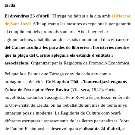
tarda.
El divendres 23 d’abril
, Tàrrega no faltarà a la cita amb
el Mercat
de Sant Jordi
. S’hi aplicaran les mesures excepcionals per garantir
el compliment dels protocols sanitaris. Així, i per evitar
aglomeracions, s’habilitaran dos espais durant tot el dia:
el carrer
del Carme acollirà les parades de llibreries i floristeries mentre
que la plaça del Carme aplegarà els estands d’entitats i
associacions
. Organitzat per la Regidoria de Promoció Econòmica.
Pel que fa a l’autor que Tàrrega convida cada any com a
protagonista del cicle
Col·loquis a Thä
,
s’homenatjarà enguany
l’obra de l’escriptor Pere Rovira
(Vila-seca, 1947). Poeta,
novel·lista, traductor i assagista, Pere Rovira és professor emèrit de
la Universitat de Lleida, on ha treballat durant més de trenta anys
impartint poesia moderna. La Regidoria de Cultura convocarà
diferents escriptors i representants de les lletres per analitzar l’obra
de l’autor. El simposi es desenvoluparà
el dissabte 24 d’abril, a