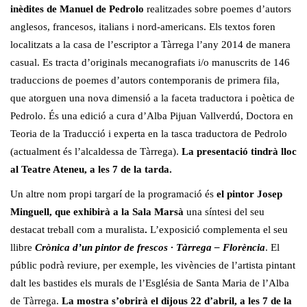
inèdites de Manuel de Pedrolo
realitzades sobre poemes d’autors
anglesos, francesos, italians i nord-americans. Els textos foren
localitzats a la casa de l’escriptor a Tàrrega l’any 2014 de manera
casual. Es tracta d’originals mecanografiats i/o manuscrits de 146
traduccions de poemes d’autors contemporanis de primera fila,
que atorguen una nova dimensió a la faceta traductora i poètica de
Pedrolo. És una edició a cura d’Alba Pijuan Vallverdú, Doctora en
Teoria de la Traducció i experta en la tasca traductora de Pedrolo
(actualment és l’alcaldessa de Tàrrega).
La presentació tindrà lloc
al Teatre Ateneu, a les 7 de la tarda.
Un altre nom propi targarí de la programació és
el pintor Josep
Minguell, que exhibirà a la Sala Marsà
una síntesi del seu
destacat treball com a muralista
.
L’exposició complementa el seu
llibre
Crònica d’un pintor de frescos · Tàrrega – Florència
. El
públic podrà reviure, per exemple, les vivències de l’artista pintant
dalt les bastides els murals de l’Església de Santa Maria de l’Alba
de Tàrrega.
La mostra s’obrirà el dijous 22 d’abril, a les 7 de la