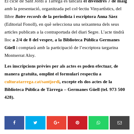
El cicle de Sant Jordi a Tàrrega es tancarà
el divendres 7 de maig
amb la presentació, organitzada pel col·lectiu Vinyartístics, del
llibre
Batre records
de la periodista i escriptora Anna Sàez
(Editorial Fonoll), en què selecciona una seixantena dels seus
articles publicats a la contraportada del diari Segre. L’acte tindrà
lloc
a 2/4 de 8 del vespre, a la Biblioteca Pública Germanes
Güell
i comptarà amb la participació de l’escriptora targarina
Montserrat Aloy.
Les inscripcions prèvies per als actes es poden efectuar, de
manera gratuïta, omplint el formulari respectiu a
culturatarrega.cat/santjordi
, excepte els dos actes de la
Biblioteca Pública de Tàrrega – Germanes Güell (tel. 973 500
428).