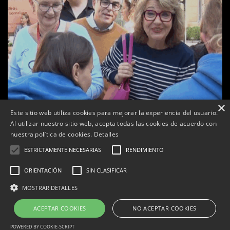
×
Este sitio web utiliza cookies para mejorar la experiencia del usuario.
Al utilizar nuestro sitio web, acepta todas las cookies de acuerdo con
nuestra política de cookies.
Detalles
ESTRICTAMENTE NECESARIAS
RENDIMIENTO
ORIENTACIÓN
SIN CLASIFICAR
a
MOSTRAR DETALLES
Tàrrega celebra la 25a Fira del Medi Ambient
ACEPTAR COOKIES
NO ACEPTAR COOKIES
Per
Tàrrega Televisió
18, octubre, 2025 - 12:26
POWERED BY COOKIE-SCRIPT