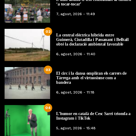
‘a tocar-tocar’
7, agost, 2026 - 11:49
02
La central elèctrica híbrida entre
Guimerà, Ciutadilla i Passanant i Belltall
obté la declaració ambiental favorable
6, agost, 2026 - 11:40
03
El circ i la dansa ompliran els carrers de
Tàrrega amb el virtuosisme com a
bandera
6, agost, 2026 - 11:18
04
L’humor en català de Cesc Sarri triomfa a
Instagram i TikTok
5, agost, 2026 - 15:48