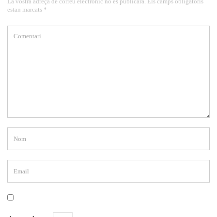
La vostra adreça de correu electrònic no es publicarà. Els camps obligatoris
estan marcats *