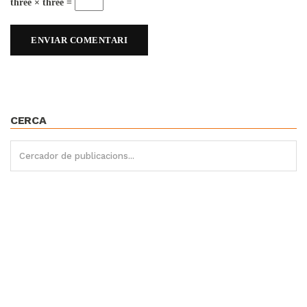
three × three =
CERCA