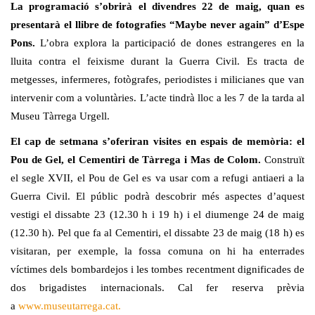
La programació s’obrirà el divendres 22 de maig, quan es
presentarà el llibre de fotografies “Maybe never again” d’Espe
Pons.
L’obra explora la participació de dones estrangeres en la
lluita contra el feixisme durant la Guerra Civil. Es tracta de
metgesses, infermeres, fotògrafes, periodistes i milicianes que van
intervenir com a voluntàries. L’acte tindrà lloc a les 7 de la tarda al
Museu Tàrrega Urgell.
El cap de setmana s’oferiran visites en espais de memòria: el
Pou de Gel, el Cementiri de Tàrrega i Mas de Colom.
Construït
el segle XVII, el Pou de Gel es va usar com a refugi antiaeri a la
Guerra Civil. El públic podrà descobrir més aspectes d’aquest
vestigi el dissabte 23 (12.30 h i 19 h) i el diumenge 24 de maig
(12.30 h). Pel que fa al Cementiri, el dissabte 23 de maig (18 h) es
visitaran, per exemple, la fossa comuna on hi ha enterrades
víctimes dels bombardejos i les tombes recentment dignificades de
dos brigadistes internacionals. Cal fer reserva prèvia
a
www.museutarrega.cat.