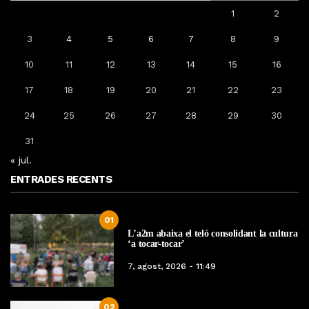
1
2
3
4
5
6
7
8
9
10
11
12
13
14
15
16
17
18
19
20
21
22
23
24
25
26
27
28
29
30
31
« jul.
ENTRADES RECENTS
01
L’a2m abaixa el teló consolidant la cultura
‘a tocar-tocar’
7, agost, 2026 - 11:49
02