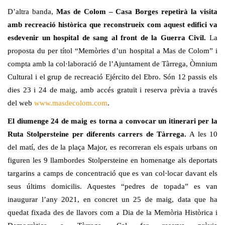
D’altra banda,
Mas de Colom – Casa Borges repetirà la visita
amb recreació històrica que reconstrueix com aquest edifici va
esdevenir un hospital de sang al front de la Guerra Civil.
La
proposta du per títol “Memòries d’un hospital a Mas de Colom” i
compta amb la col·laboració de l’Ajuntament de Tàrrega, Òmnium
Cultural i el grup de recreació Ejército del Ebro. Són 12 passis els
dies 23 i 24 de maig, amb accés gratuït i reserva prèvia a través
del web
www.masdecolom.com
.
El diumenge 24 de maig es torna a convocar un itinerari per la
Ruta
Stolpersteine per diferents carrers de Tàrrega.
A les 10
del matí, des de la plaça Major, es recorreran els espais urbans on
figuren les 9 llambordes Stolpersteine en homenatge als deportats
targarins a camps de concentració que es van col·locar davant els
seus últims domicilis. Aquestes “pedres de topada” es van
inaugurar l’any 2021, en concret un 25 de maig, data que ha
quedat fixada des de llavors com a Dia de la Memòria Històrica i