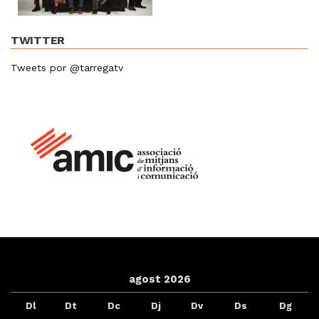
TWITTER
Tweets por @tarregatv
agost 2026
Dl
Dt
Dc
Dj
Dv
Ds
Dg