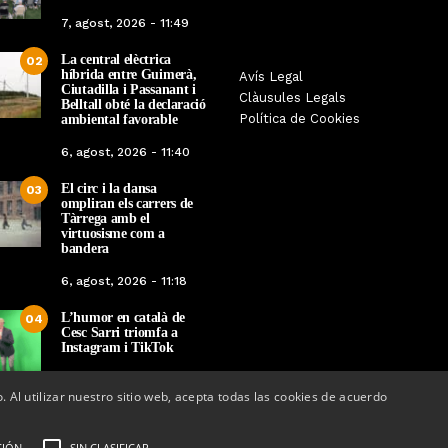
7, agost, 2026 - 11:49
La central elèctrica
02
híbrida entre Guimerà,
Les Gastrosàvies protagonitzen
Avís Legal
El respecte a la div
Ciutadilla i Passanant i
una gran trobada al Món Sant
Clàusules Legals
protagonista de la M
Belltall obté la declaració
Benet que referma el valor de la
Política de Cookies
ambiental favorable
Cinema Espiritual de
cuina tradicional
6, agost, 2026 - 11:40
Per
Tàrrega Televi
Per
Tàrrega Televisió
14, novembre, 2025 
El circ i la dansa
27, novembre, 2025 - 08:28
03
ompliran els carrers de
Tàrrega amb el
virtuosisme com a
bandera
6, agost, 2026 - 11:18
L’humor en català de
04
Cesc Sarri triomfa a
Instagram i TikTok
5, agost, 2026 - 15:48
o. Al utilizar nuestro sitio web, acepta todas las cookies de acuerdo
CIÓN
SIN CLASIFICAR