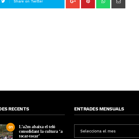
Share on Twitter
DES RECENTS
ENTRADES MENSUALS
L’a2m abaixa el teló
ENTRADES
01
consolidant la cultura ‘a
MENSUALS
tocar-tocar’