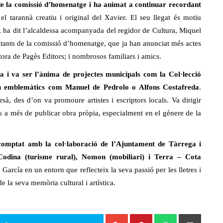
de la comissió d’homenatge i ha animat a continuar recordant
 el tarannà creatiu i original del Xavier. El seu llegat és motiu
”, ha dit l’alcaldessa acompanyada del regidor de Cultura, Miquel
entants de la comissió d’homenatge, que ja han anunciat més actes
ctora de Pagès Editors; i nombrosos familiars i amics.
a i va ser l’ànima de projectes municipals com la Col·lecció
tan emblemàtics com Manuel de Pedrolo o Alfons Costafreda
.
rsà, des d’on va promoure artistes i escriptors locals. Va dirigir
ials a més de publicar obra pròpia, especialment en el gènere de la
comptat amb la col·laboració de l’Ajuntament de Tàrrega i
odina (turisme rural), Nomon (mobiliari) i Terra – Cota
García en un entorn que reflecteix la seva passió per les lletres i
 la seva memòria cultural i artística.