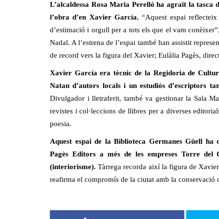
L’alcaldessa Rosa Maria Perelló ha agraït la tasca 
l’obra d’en Xavier García.
“Aquest espai reflecteix
d’estimació i orgull per a tots els que el vam conèixer
Nadal. A l’estrena de l’espai també han assistit repres
de record vers la figura del Xavier; Eulàlia Pagès, dire
Xavier García era tècnic de la Regidoria de Cultur
Natan d’autors locals i un estudiós d’escriptors 
Divulgador i lletraferit, també va gestionar la Sala Ma
revistes i col·leccions de llibres per a diverses editor
poesia.
Aquest espai de la Biblioteca Germanes Güell ha 
Pagès Editors a més de les empreses Torre del C
(interiorisme).
Tàrrega recorda així la figura de Xavier 
reafirma el compromís de la ciutat amb la conservació de