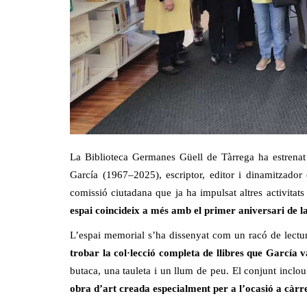
La Biblioteca Germanes Güell de Tàrrega ha estrena
García (1967–2025), escriptor, editor i dinamitzador c
comissió ciutadana que ja ha impulsat altres activita
espai coincideix a més amb el primer aniversari de 
L’espai memorial s’ha dissenyat com un racó de lectura 
trobar la col·lecció completa de llibres que García va
butaca, una tauleta i un llum de peu. El conjunt inclou
obra d’art creada especialment per a l’ocasió a càr