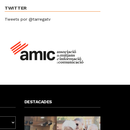
TWITTER
Tweets por @tarregatv
DESTACADES