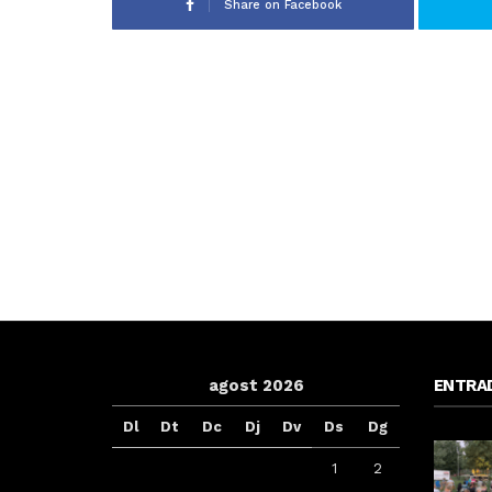
Share on Facebook
agost 2026
ENTRA
Dl
Dt
Dc
Dj
Dv
Ds
Dg
1
2