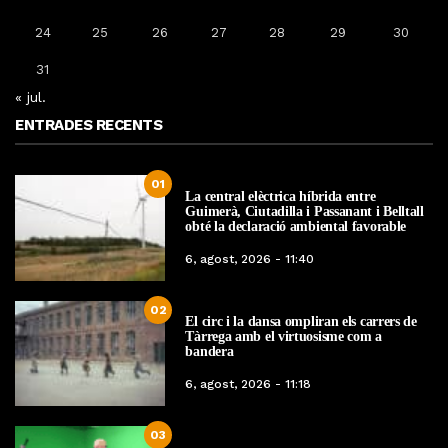
24
25
26
27
28
29
30
31
« jul.
ENTRADES RECENTS
01
La central elèctrica híbrida entre
Guimerà, Ciutadilla i Passanant i Belltall
obté la declaració ambiental favorable
6, agost, 2026 - 11:40
02
El circ i la dansa ompliran els carrers de
Tàrrega amb el virtuosisme com a
bandera
6, agost, 2026 - 11:18
03