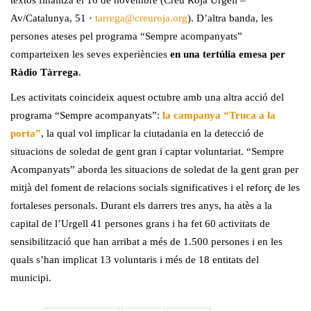
Av/Catalunya, 51 ·
tarrega@creuroja.org
). D’altra banda, les
persones ateses pel programa “Sempre acompanyats”
comparteixen les seves experiències
en una tertúlia emesa per
Ràdio Tàrrega
.
Les activitats coincideix aquest octubre amb una altra acció del
programa “Sempre acompanyats”:
la campanya “Truca a la
porta”
, la qual vol implicar la ciutadania en la detecció de
situacions de soledat de gent gran i captar voluntariat. “Sempre
Acompanyats” aborda les situacions de soledat de la gent gran per
mitjà del foment de relacions socials significatives i el reforç de les
fortaleses personals. Durant els darrers tres anys, ha atès a la
capital de l’Urgell 41 persones grans i ha fet 60 activitats de
sensibilització que han arribat a més de 1.500 persones i en les
quals s’han implicat 13 voluntaris i més de 18 entitats del
municipi.