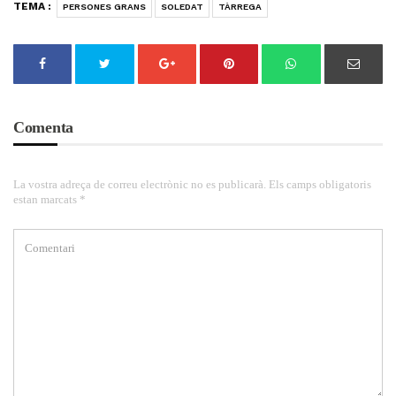
TEMA :
PERSONES GRANS
SOLEDAT
TÀRREGA
Comenta
La vostra adreça de correu electrònic no es publicarà. Els camps obligatoris
estan marcats *