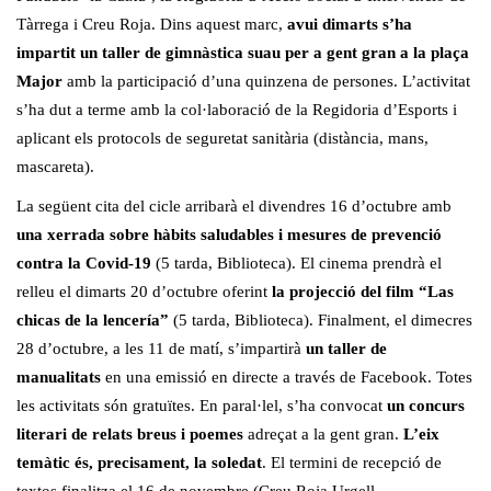
Tàrrega i Creu Roja. Dins aquest marc,
avui dimarts s’ha
impartit un taller de gimnàstica suau per a gent gran a la plaça
Major
amb la participació d’una quinzena de persones. L’activitat
s’ha dut a terme amb la col·laboració de la Regidoria d’Esports i
aplicant els protocols de seguretat sanitària (distància, mans,
mascareta).
La següent cita del cicle arribarà el divendres 16 d’octubre amb
una xerrada sobre hàbits saludables i mesures de prevenció
contra la Covid-19
(5 tarda, Biblioteca). El cinema prendrà el
relleu el dimarts 20 d’octubre oferint
la projecció del film “Las
chicas de la lencería”
(5 tarda, Biblioteca). Finalment, el dimecres
28 d’octubre, a les 11 de matí, s’impartirà
un taller de
manualitats
en una emissió en directe a través de Facebook. Totes
les activitats són gratuïtes. En paral·lel, s’ha convocat
un concurs
literari de relats breus i poemes
adreçat a la gent gran.
L’eix
temàtic és, precisament, la soledat
. El termini de recepció de
textos finalitza el 16 de novembre (Creu Roja Urgell –